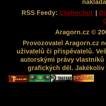
naklada
RSS Feedy:
Všehochuť
|
Di
Aragorn.cz © 20
Provozovatel Aragorn.cz n
uživatelů či přispěvatelů. V
autorskými právy vlastníků 
grafických děl. Jakékoli