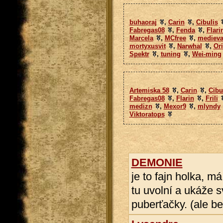
buhaoraj
,
Carin
,
Cibulis
Fabregas08
,
Fenda
,
Flari
Marcela
,
MCfree
,
medieva
mortyxusvit
,
Narwhal
,
Or
Spektr
,
tuning
,
Wei-ming
Artemiska 58
,
Carin
,
Cibu
Fabregas08
,
Flarin
,
Frili
medizn
,
Mexor9
,
mlyndy
Viktoratops
DEMONIE
je to fajn holka, m
tu uvolní a ukáže s
puberťačky. (ale be