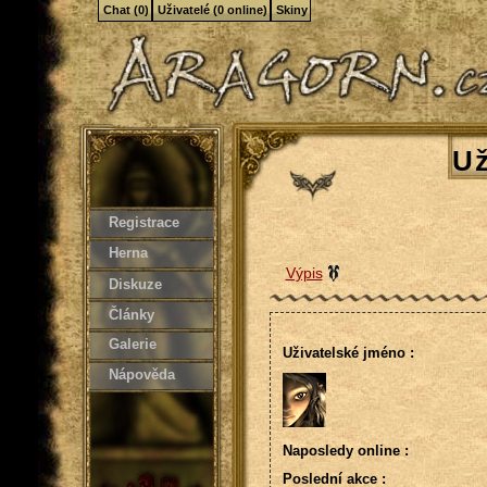
Chat (0)
Uživatelé (0 online)
Skiny
Už
Registrace
Herna
Výpis
Diskuze
Články
Galerie
Uživatelské jméno :
Nápověda
Naposledy online :
Poslední akce :