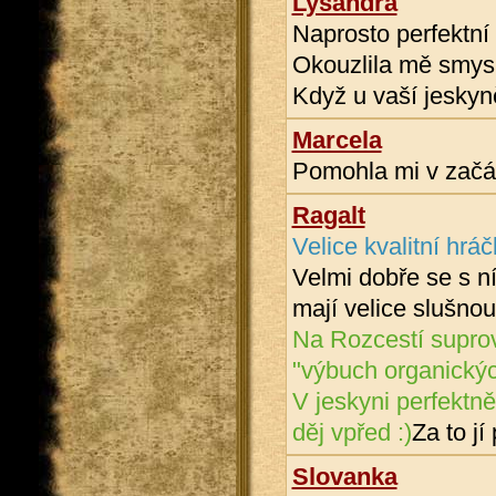
Lysandra
Naprosto perfektní 
Okouzlila mě smysl
Když u vaší jeskyně
Marcela
Pomohla mi v začát
Ragalt
Velice kvalitní hráč
Velmi dobře se s ní
mají velice slušnou
Na Rozcestí suprov
"výbuch organických
V jeskyni perfektn
děj vpřed :)
Za to jí
Slovanka