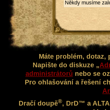
Někdy musíme založ
Máte problém, dotaz,
Napište do diskuze „
Adm
administrátorů
nebo se oz
Pro ohlašování a řešení c
Ar
®
Dračí doupě
, DrD™ a ALT