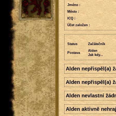
Jméno :
Město :
ICQ :
Účet založen :
Status
Začátečník
Alden
Postava
Jak kdy...
Alden nepřispěl(a) 
Alden nepřispěl(a) 
Alden nevlastní žád
Alden aktivně nehraj