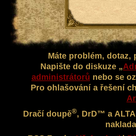
Máte problém, dotaz,
Napište do diskuze „
Adm
administrátorů
nebo se oz
Pro ohlašování a řešení c
Ar
®
Dračí doupě
, DrD™ a ALT
naklada