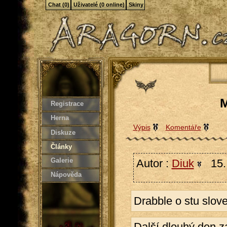
Chat (0)
Uživatelé (0 online)
Skiny
M
Registrace
Herna
Výpis
Komentáře
Diskuze
Články
Galerie
Autor :
Diuk
15. 
Nápověda
Drabble o stu slov
Další dlouhý den 