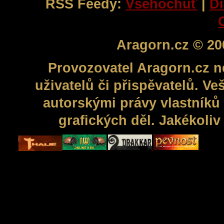
RSS Feedy:
Všehochuť
|
Di
Aragorn.cz © 20
Provozovatel Aragorn.cz n
uživatelů či přispěvatelů. V
autorskými právy vlastníků 
grafických děl. Jakékoli