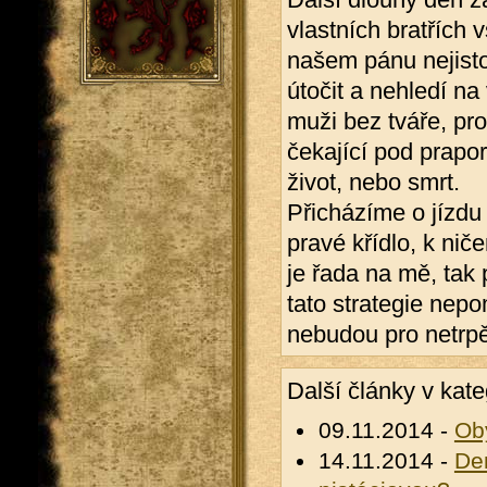
vlastních bratřích 
našem pánu nejistot
útočit a nehledí na 
muži bez tváře, pr
čekající pod praporc
život, nebo smrt.
Přicházíme o jízdu
pravé křídlo, k ni
je řada na mě, tak
tato strategie nepo
nebudou pro netrpě
Další články v kate
09.11.2014 -
Ob
14.11.2014 -
De