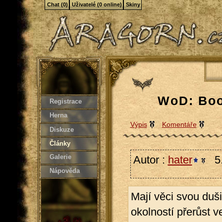
Chat (0)
Uživatelé (0 online)
Skiny
WoD: Book
Registrace
Herna
Výpis
Komentáře
Diskuze
Články
Galerie
Autor :
hater
5.
Nápověda
Mají věci svou duš
okolností přerůst v