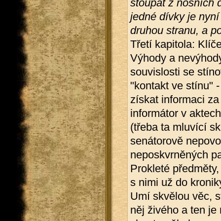
stoupat z nosních d
jedné dívky je nyní
druhou stranu, a p
Třetí kapitola: Klíč
Výhody a nevýhody,
souvislosti se stí
"kontakt ve stínu" 
získat informaci za
informátor v aktech
(třeba ta mluvící s
senátorově nepovol
neposkvrněných pa
Prokleté předměty,
s nimi už do kronik
Umí skvělou věc, st
něj živého a ten je