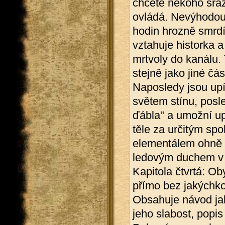
chcete někoho sra
ovládá. Nevýhodou j
hodin hrozně smrdí.
vztahuje historka a
mrtvoly do kanálu.
stejně jako jiné čás
Naposledy jsou upí
světem stínu, posl
ďábla" a umožní up
těle za určitým spo
elementálem ohně v 
ledovým duchem v t
Kapitola čtvrtá: Ob
přímo bez jakýchko
Obsahuje návod jak 
jeho slabost, popis 