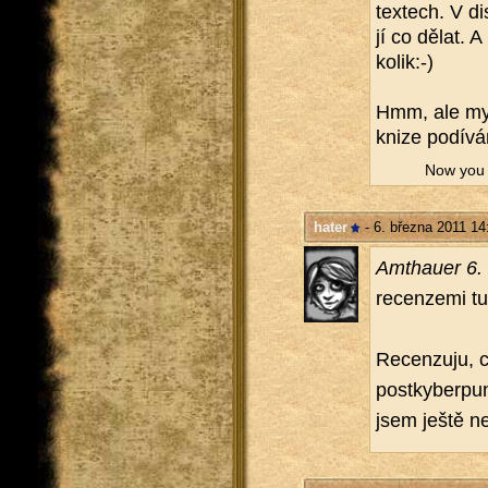
tex­tech. V di
jí co dělat. 
ko­lik:-)
Hmm, ale mys­
knize po­dí­v
Now you wi
hater
- 6. března 2011 14
Am­thauer 6.
re­cen­ze­mi tu
Re­cen­zu­ju, 
po­st­ky­ber­pu
jsem ještě ne­