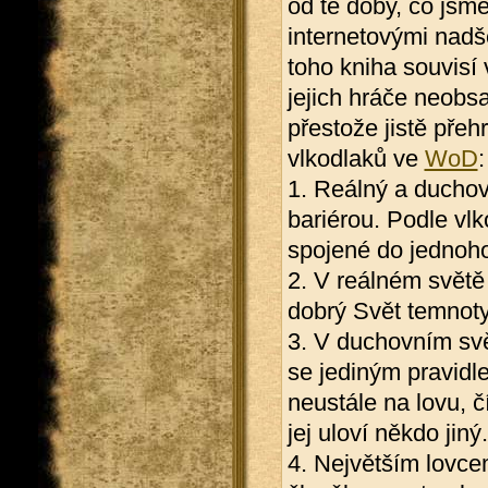
od té doby, co jsm
internetovými nadše
toho kniha souvisí 
jejich hráče neobs
přestože jistě přehr
vlkodlaků ve
WoD
:
1. Reálný a duchov
bariérou. Podle vlk
spojené do jednoh
2. V reálném světě ži
dobrý Svět temnoty
3. V duchovním svět
se jediným pravidle
neustále na lovu, čí
jej uloví někdo jiný.
4. Největším lovce