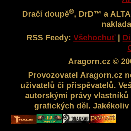
®
Dračí doupě
, DrD™ a ALT
naklada
RSS Feedy:
Všehochuť
|
Di
Aragorn.cz © 20
Provozovatel Aragorn.cz n
uživatelů či přispěvatelů. V
autorskými právy vlastníků 
grafických děl. Jakékoli