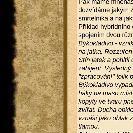
Pak máme mnohastr
dozvídáme jakým 
smrtelníka a na ja
Příklad hybridního 
spojením dvou různ
Býkokladivo - vzni
na jatka. Rozzuřen
Stín jatek a pohltil
zabíjení. Výsledný
"zpracování" tolik b
Býkokladivo vypadá
háky na maso místo
kopyty ve tvaru pn
zvířat. Ducha obkl
vznáší jako oblak
tlamou.