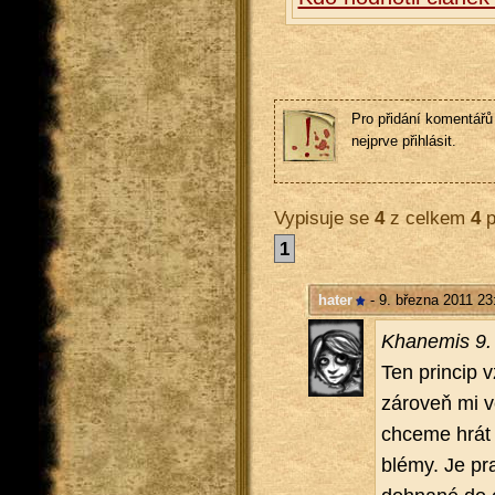
Pro přidání komentářů 
nejprve přihlásit.
Vypisuje se
4
z celkem
4
p
1
hater
- 9. března 2011 23
Kha­ne­mis 9.
Ten prin­cip v
zá­ro­veň mi ve
chce­me hrát W
blémy. Je pra