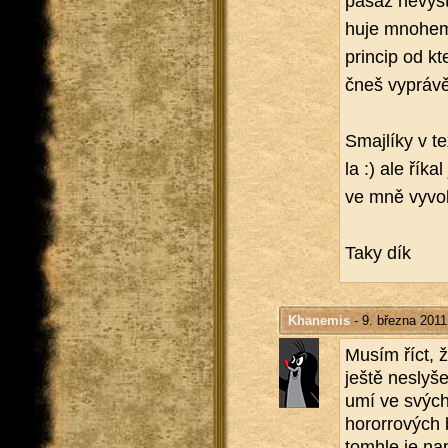
pasáž ne­vy­sti
hu­je mno­hem 
prin­cip od kt
čneš vy­prá­vě
Smaj­lí­ky v 
la :) ale říka
ve mně vy­vo­
Taky dík
Khanemis
- 9. března 2011
Musím říct, že
ještě nesly­š
umí ve svých k
ho­ror­ro­vých 
to­mhle je na­