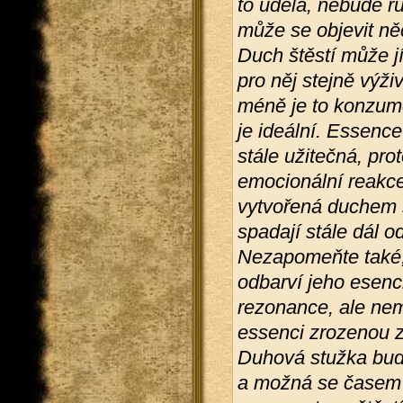
to udělá, nebude r
může se objevit něc
Duch štěstí může j
pro něj stejně výži
méně je to konzumo
je ideální. Essence
stále užitečná, pr
emocionální reakc
vytvořená duchem 
spadají stále dál 
Nezapomeňte také, 
odbarví jeho esenci
rezonance, ale nem
essenci zrozenou z
Duhová stužka bud
a možná se časem z