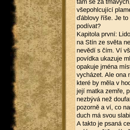
tam se za tmavých,
všepohlcující plam
ďáblovy říše. Je to
podívat?
Kapitola první: Lid
na Stín ze světa n
nevědí s čím. Ví vš
povídka ukazuje mla
opakuje jména míst
vycházet. Ale ona ne
které by měla v hod
její matka zemře, 
nezbývá než doufat
pozorně a ví, co na
duch má svou slabin
A takto je psaná ce