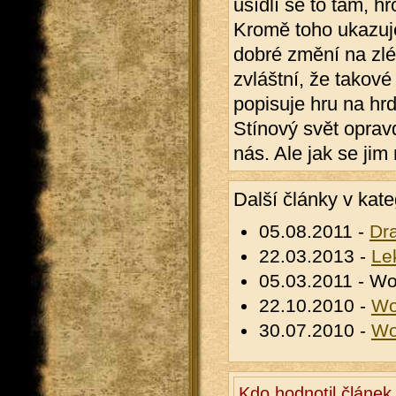
usídlí se to tam, h
Kromě toho ukazuje
dobré změní na zlé.
zvláštní, že takové
popisuje hru na hrd
Stínový svět oprav
nás. Ale jak se jim
Další články v kate
05.08.2011 -
Dr
22.03.2013 -
Le
05.03.2011 - Wo
22.10.2010 -
Wo
30.07.2010 -
Wo
Kdo hodnotil článek