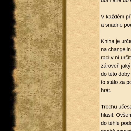
do­hna­né do e
V kaž­dém pří­
a snad­no po­u­
Kniha je ur­če
na chan­ge­lin­
ra­ci v ní ur­č
zá­ro­veň ja­k
do této doby t
to stálo za p
hrát.
Tro­chu uče­s
hla­sit. Ovše
do téhle po­do