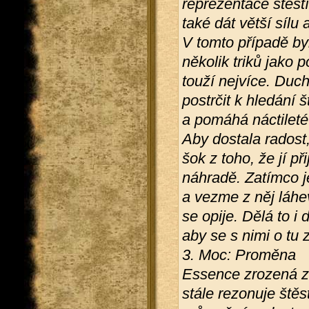
reprezentace štěst
také dát větší sílu 
V tomto případě by
několik triků jako p
touží nejvíce. Duc
postrčit k hledání 
a pomáhá náctileté 
Aby dostala radost,
šok z toho, že jí při
náhradě. Zatímco je
a vezme z něj láhe
se opije. Dělá to i
aby se s nimi o tu 
3. Moc: Proměna
Essence zrozená z 
stále rezonuje štěst