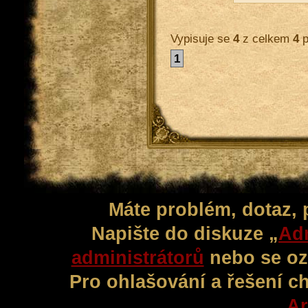
Vypisuje se
4
z celkem
4
p
1
Máte problém, dotaz,
Napište do diskuze „
Adm
administrátorů
nebo se oz
Pro ohlašování a řešení c
Ar