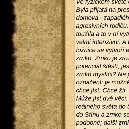
Ve fyzickém světě 
Byla přijatá na pre
domova - zapadléh
agresivních rodičů.
toužila a to v ní vy
velmi intenzivní. A 
ložnice se vytvoří 
zrnko. Zrnko je zr
potenciál štěstí, je
zrnko myslící? Ne 
označení; je možné
chce jíst. Chce žít.
Může jíst dvě věci.
reálného světa do S
do Stínu a zrnko se
podobné; další zrn