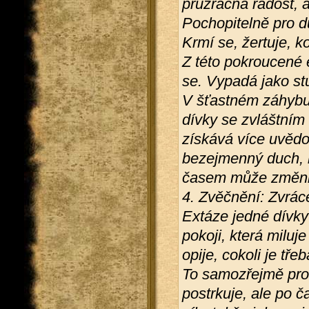
průzračná radost, a
Pochopitelně pro du
Krmí se, žertuje, 
Z této pokroucené 
se. Vypadá jako st
V šťastném záhybu
dívky se zvláštním
získává více uvědo
bezejmenný duch, n
časem může změnit 
4. Zvěčnění: Zvrác
Extáze jedné dívky
pokoji, která miluj
opije, cokoli je tře
To samozřejmě pro 
postrkuje, ale po 