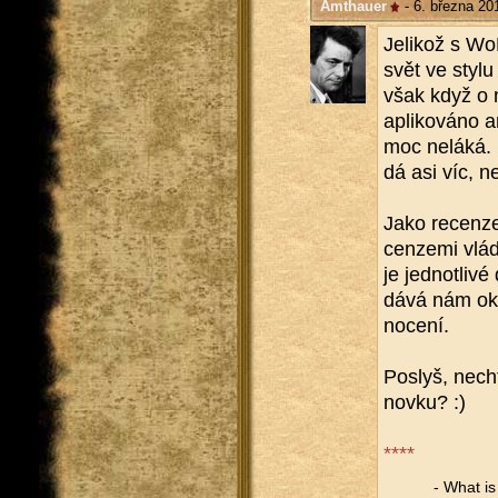
Amthauer
- 6. března 20
Je­li­kož s 
svět ve stylu 
však když o n
apli­ko­vá­no an
moc ne­lá­ká.
dá asi víc, 
Jako re­cen­ze
cen­ze­mi vlád
je jed­not­li­
dává nám oku­s
no­ce­ní.
Po­slyš, ne­ch
nov­ku? :)
****
- What is a