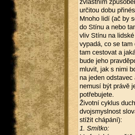
zvláštním způsobem
určitou dobu přinés
Mnoho lidí (ač by se
do Stínu a nebo ta
vliv Stínu na lidsk
vypadá, co se tam d
tam cestovat a jaká
bude jeho pravděpo
mluvit, jak s nimi 
na jeden odstavec 
nemusí být právě j
potřebujete.
Životní cyklus duch
dvojsmyslnost slov
stížit chápání):
1. Smítko: