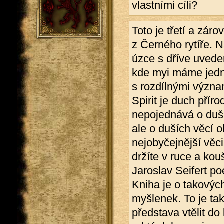
vlastními cíli?
Toto je třetí a zár
z Černého rytíře. N
úzce s dříve uved
kde myi máme jedno
s rozdílnými význa
Spirit je duch přír
nepojednává o duší
ale o duších věcí o
nejobyčejnější věc
držíte v ruce a kou
Jaroslav Seifert po
Kniha je o takových
myšlenek. To je tak
představa vtělit do