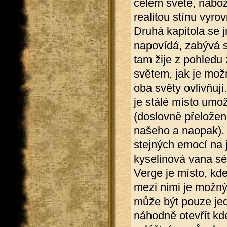
celém světě, nábože
realitou stínu vyro
Druhá kapitola se 
napovídá, zabývá s
tam žije z pohledu 
světem, jak je mož
oba světy ovlivňují
je stálé místo umo
(doslovně přeložen
našeho a naopak).
stejných emocí na
kyselinová vana sé
Verge je místo, kde
mezi nimi je možný
může být pouze jed
náhodně otevřít kde