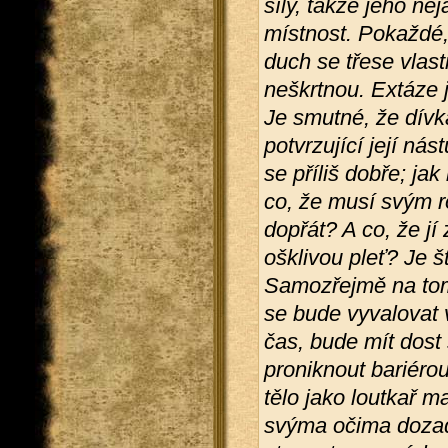
síly, takže jeho n
místnost. Pokaždé,
duch se třese vlast
neškrtnou. Extáze j
Je smutné, že dívk
potvrzující její nást
se příliš dobře; ja
co, že musí svým r
dopřát? A co, že jí
ošklivou pleť? Je š
Samozřejmě na tom
se bude vyvalovat v
čas, bude mít dost 
proniknout bariérou,
tělo jako loutkař 
svýma očima dozadu