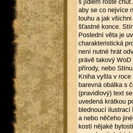
s jídlem roste chuť
aby se co nejvíce n
touhu a jak všichn
šťastné konce. Stí
Poslední věta je uv
charakteristická pro
není nutné hrát od
právě takový WoD je
přírody, nebo Stínu
Kniha vyšla v roce 
barevná obálka s če
(pravidlový) text se
uvedená krátkou p
blednoucí ilustrací
a nebo něčeho jiné
kostí nějaké bytosti