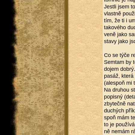
Jest­li jsem t
vlast­ně po­u­
tím, že ti i um
ta­ko­vé­ho du
ve­ně jako sa­
sta­vy jako js
Co se týče re­
Semtam by to p
dojem dobrý. J
pasáž, která v
(ale­spoň mi t
Na dru­hou str
po­pis­ný (de­t
zby­teč­ně na­
du­chých pří­kl
spoň mám ten 
to je po­u­ží­
ně nemám rád je