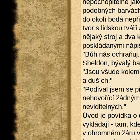
nepochopitelné jak
podobných barvách 
do okolí bodá nepři
tvor s lidskou tvář
nějaký stroj a dva
poskládanými nápi
"Bůh nás ochraňuj.
Sheldon, bývalý bap
"Jsou všude kolem 
a duších."
"Podíval jsem se př
nehovořící žádným 
neviditelných."
Úvod je povídka o c
vykládají - tam, kd
v ohromném žáru v