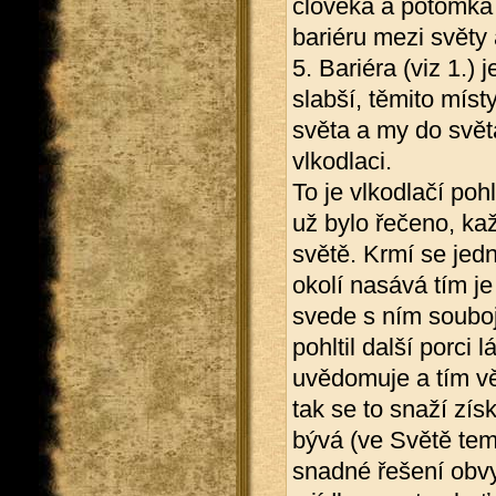
člověka a potomka d
bariéru mezi světy 
5. Bariéra (viz 1.)
slabší, těmito mís
světa a my do svět
vlkodlaci.
To je vlkodlačí poh
už bylo řečeno, kaž
světě. Krmí se jedn
okolí nasává tím je
svede s ním souboj 
pohltil další porci 
uvědomuje a tím vět
tak se to snaží získ
bývá (ve Světě tem
snadné řešení obvy