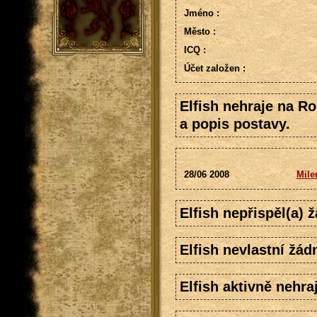
Jméno :
Město :
ICQ :
Účet založen :
Elfish nehraje na R
a popis postavy.
28/06 2008
Mile
Elfish nepřispěl(a) 
Elfish nevlastní žád
Elfish aktivně nehra