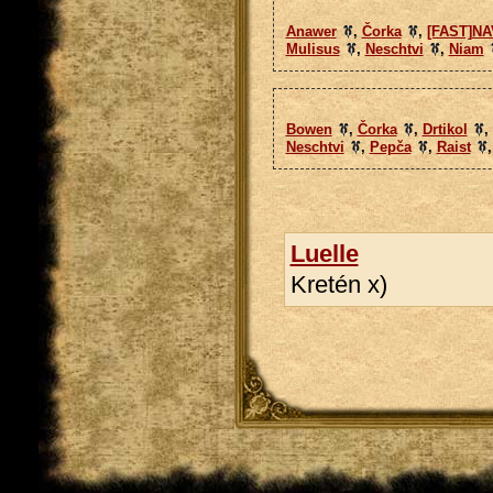
Anawer
,
Čorka
,
[FAST]NA
Mulisus
,
Neschtvi
,
Niam
Bowen
,
Čorka
,
Drtikol
,
Neschtvi
,
Pepča
,
Raist
Luelle
Kretén x)