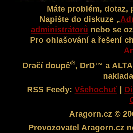
Máte problém, dotaz,
Napište do diskuze „
Adm
administrátorů
nebo se oz
Pro ohlašování a řešení c
Ar
®
Dračí doupě
, DrD™ a ALT
naklada
RSS Feedy:
Všehochuť
|
Di
Aragorn.cz © 20
Provozovatel Aragorn.cz n