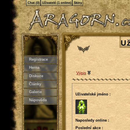
Chat (0)
Uživatelé (1 online)
Skiny
Už
Registrace
Herna
Výpis
Diskuze
Články
Galerie
Uživatelské jméno :
Nápověda
Naposledy online :
Poslední akce :