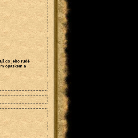
ají do jeho rudě
vým opaskem a