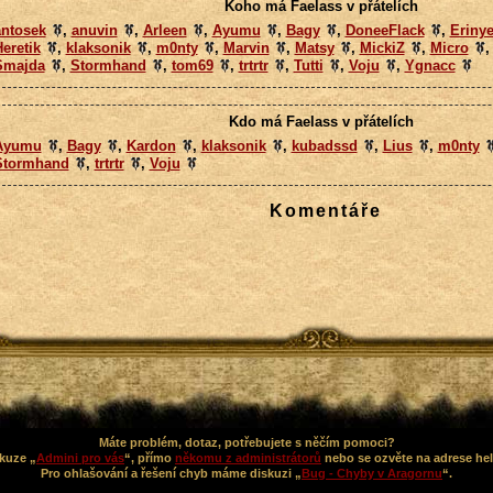
Koho má Faelass v přátelích
antosek
,
anuvin
,
Arleen
,
Ayumu
,
Bagy
,
DoneeFlack
,
Eriny
eretik
,
klaksonik
,
m0nty
,
Marvin
,
Matsy
,
MickiZ
,
Micro
Smajda
,
Stormhand
,
tom69
,
trtrtr
,
Tutti
,
Voju
,
Ygnacc
Kdo má Faelass v přátelích
Ayumu
,
Bagy
,
Kardon
,
klaksonik
,
kubadssd
,
Lius
,
m0nty
Stormhand
,
trtrtr
,
Voju
Komentáře
Máte problém, dotaz, potřebujete s něčím pomoci?
kuze „
Admini pro vás
“, přímo
někomu z administrátorů
nebo se ozvěte na adrese he
Pro ohlašování a řešení chyb máme diskuzi „
Bug - Chyby v Aragornu
“.