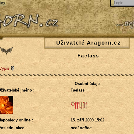
iny
Uživatelé Aragorn.cz
Faelass
Výpis
Osobní údaje
živatelské jméno :
Faelass
aposledy online :
15. září 2009 15:02
oslední akce :
není online