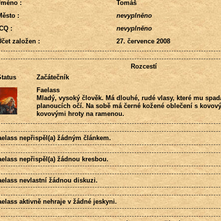
Jméno :
Tomáš
ěsto :
nevyplněno
CQ :
nevyplněno
čet založen :
27. července 2008
Rozcestí
tatus
Začátečník
Faelass
Mladý, vysoký člověk. Má dlouhé, rudé vlasy, které mu spad
planoucích očí. Na sobě má černé kožené oblečení s kovo
kovovými hroty na ramenou.
aelass nepřispěl(a) žádným článkem.
aelass nepřispěl(a) žádnou kresbou.
aelass nevlastní žádnou diskuzi.
elass aktivně nehraje v žádné jeskyni.