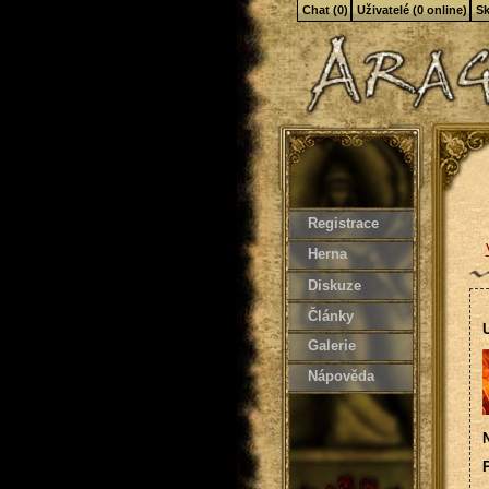
Chat (0)
Uživatelé (0 online)
Sk
Registrace
Herna
Diskuze
Články
U
Galerie
Nápověda
N
P