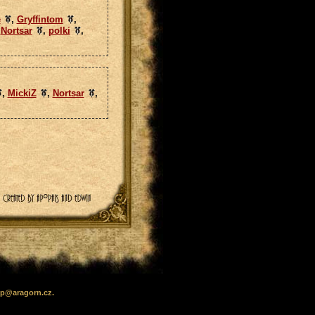
e
,
Gryffintom
,
,
Nortsar
,
polki
,
,
MickiZ
,
Nortsar
,
lp
@
aragorn
.cz
.