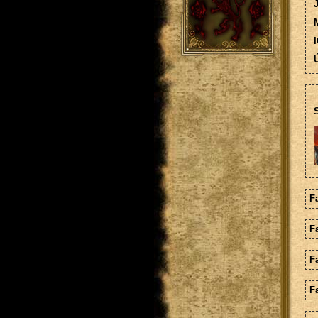
M
I
Ú
S
F
F
F
Fa