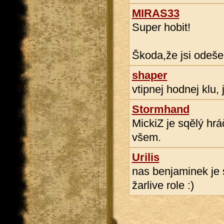
MIRAS33
Super hobit!
Škoda,že jsi odešel
shaper
vtipnej hodnej klu, 
Stormhand
MickiZ je sqělý hr
všem.
Urilis
nas benjaminek je 
žarlive role :)