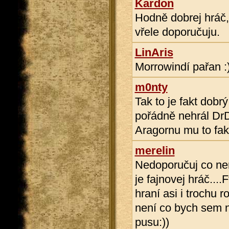
Kardon
Hodně dobrej hráč, 
vřele doporučuju.
LinAris
Morrowindí pařan :
m0nty
Tak to je fakt dobr
pořádně nehrál DrD
Aragornu mu to fakt
merelin
Nedoporučuj co není 
je fajnovej hráč....
hraní asi i trochu r
není co bych sem na
pusu:))