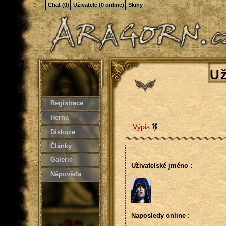
Chat (0)
Uživatelé (0 online)
Skiny
Už
Registrace
Herna
Výpis
Diskuze
Články
Galerie
Uživatelské jméno :
Nápověda
Naposledy online :