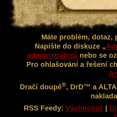
Máte problém, dotaz,
Napište do diskuze „
Adm
administrátorů
nebo se oz
Pro ohlašování a řešení c
Ar
®
Dračí doupě
, DrD™ a ALT
naklada
RSS Feedy:
Všehochuť
|
Di