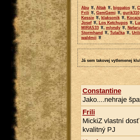
Abu
,
Altak
,
bigpatos
,
C
Frili
,
GemGemi
,
gurik310
Kessie
,
klaksonik
,
Kocajs
Josef
,
Los Ketchupos
,
Lu
MIRAS33
,
mlyndy
,
Nefari
Stormhand
,
Tulačka
,
Uril
waldmii
Já sem takovej vytlemenej klu
Constantine
Jako....nehraje špa
Frili
MickiZ vlastní dos
kvalitný PJ