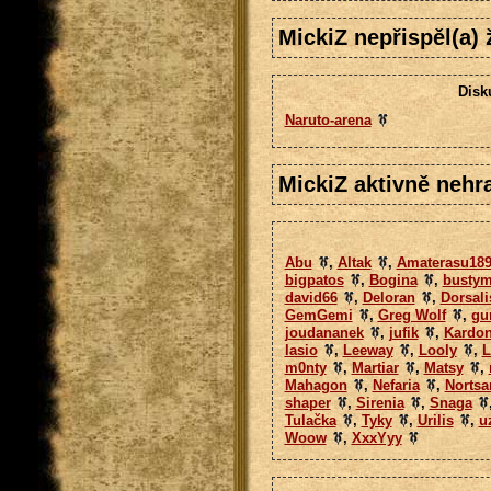
MickiZ nepřispěl(a)
Disk
Naruto-arena
MickiZ aktivně nehra
Abu
,
Altak
,
Amaterasu18
bigpatos
,
Bogina
,
bustym
david66
,
Deloran
,
Dorsali
GemGemi
,
Greg Wolf
,
gu
joudananek
,
jufik
,
Kardo
lasio
,
Leeway
,
Looly
,
L
m0nty
,
Martiar
,
Matsy
,
Mahagon
,
Nefaria
,
Nortsa
shaper
,
Sirenia
,
Snaga
Tulačka
,
Tyky
,
Urilis
,
u
Woow
,
XxxYyy