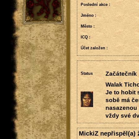
Poslední akce :
Jméno :
Město :
ICQ :
Účet založen :
Začátečník
Status
Walak Tich
Je to hobit 
sobě má čer
nasazenou a
vždy své dv
MickiZ nepřispěl(a)