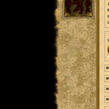
M
I
Ú
S
M
M
M
Mi