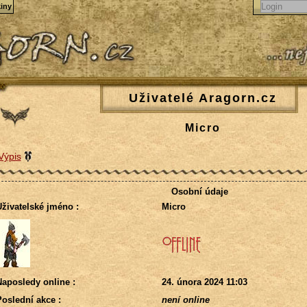
iny
Uživatelé Aragorn.cz
Micro
Výpis
Osobní údaje
živatelské jméno :
Micro
aposledy online :
24. února 2024 11:03
oslední akce :
není online