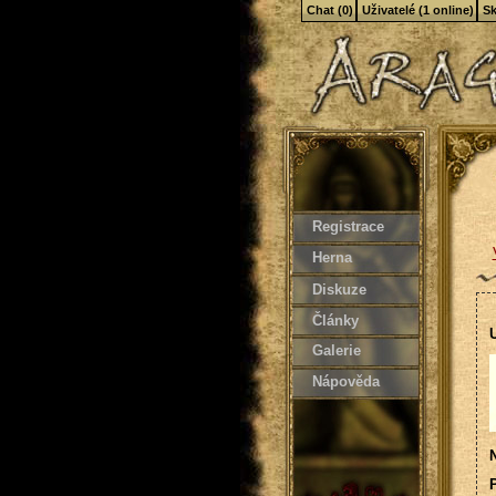
Chat (0)
Uživatelé (1 online)
Sk
Registrace
Herna
Diskuze
Články
U
Galerie
Nápověda
N
P