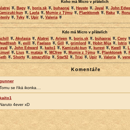
Koho má Micro v přátelích
latrej
,
Bagy
,
boris.sk
,
buhaoraj
,
Hayate
,
Jayal
,
John Edwa
Kamizuki-kun
,
Layla
,
Mumie z Týmu
,
Planktonek
,
Raku
,
Rona
tenly
,
Tyky
,
Upir
,
Valeria
Kdo má Micro v přátelích
chill
,
Akylasia
,
Alatrej
,
Arleen
,
boris.sk
,
buhaoraj
,
Ceny
Deadfresh
,
evill
,
Faelass
,
Gill
,
grimlord
,
Hobit Mija
,
Istris
ayal
,
John Edward
,
kaito1
,
Kamizuki-kun
,
kurest
,
Kwell
,
L
inuel
,
Lius
,
mataja
,
MCfree
,
Mumie z Týmu
,
Planktonek
,
Seth
,
Shorty
,
smazyfilip
,
Star92
,
Trixi
,
Upir
,
Valeria
,
ver
Komentáře
gunner
Tomu se říká ikonka....
kaito1
Naruto 4ever xD