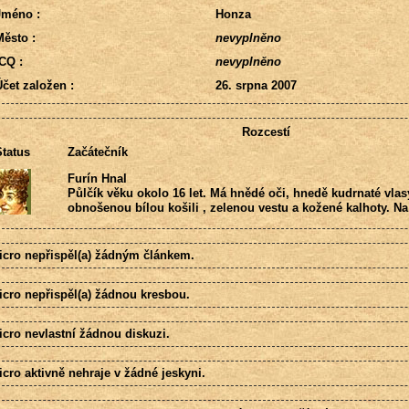
Jméno :
Honza
ěsto :
nevyplněno
CQ :
nevyplněno
čet založen :
26. srpna 2007
Rozcestí
tatus
Začátečník
Furín Hnal
Půlčík věku okolo 16 let. Má hnědé oči, hnedě kudrnaté vla
obnošenou bílou košili , zelenou vestu a kožené kalhoty. N
icro nepřispěl(a) žádným článkem.
icro nepřispěl(a) žádnou kresbou.
icro nevlastní žádnou diskuzi.
cro aktivně nehraje v žádné jeskyni.