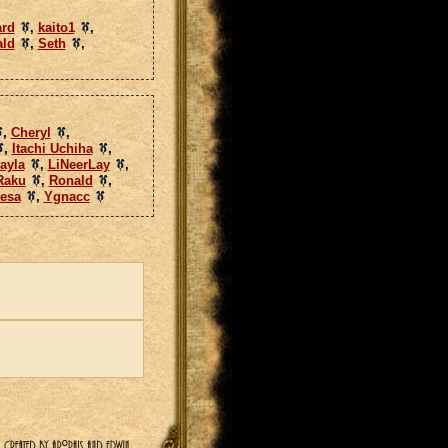
rd
,
kaito1
,
ld
,
Seth
,
,
Cheryl
,
,
Itachi Uchiha
,
ayla
,
LiNeerLay
,
Raku
,
Ronald
,
eesa
,
Ygnacc