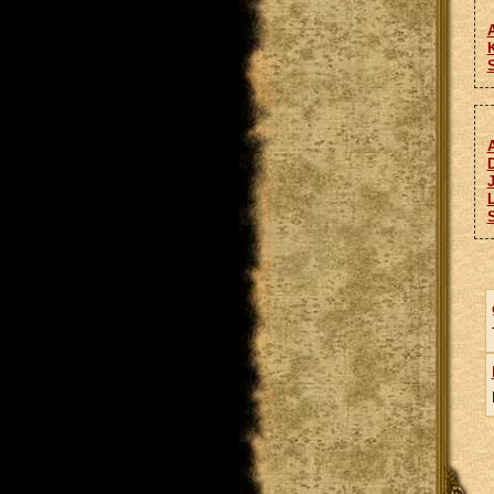
A
S
A
J
L