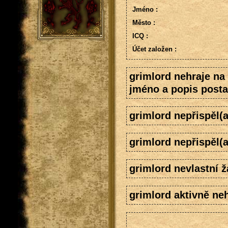
Jméno :
Město :
ICQ :
Účet založen :
grimlord nehraje na
jméno a popis posta
grimlord nepřispěl(
grimlord nepřispěl(
grimlord nevlastní ž
grimlord aktivně neh