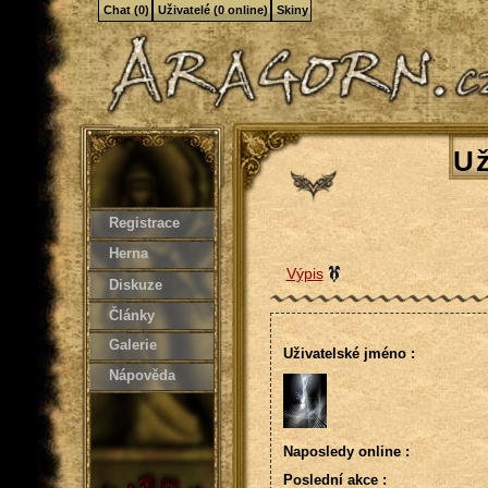
Chat (0)
Uživatelé (0 online)
Skiny
Už
Registrace
Herna
Výpis
Diskuze
Články
Galerie
Uživatelské jméno :
Nápověda
Naposledy online :
Poslední akce :