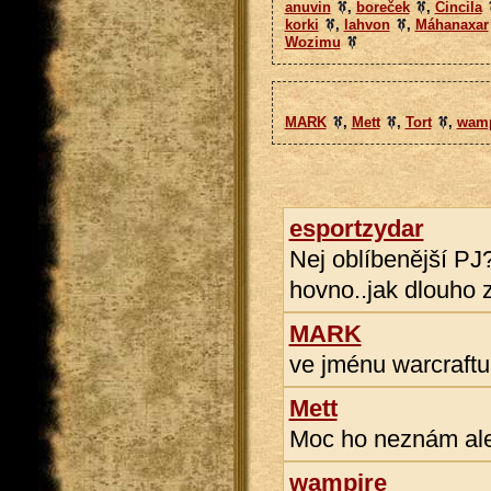
anuvin
,
boreček
,
Cincila
korki
,
lahvon
,
Máhanaxar
Wozimu
MARK
,
Mett
,
Tort
,
wamp
esportzydar
Nej oblíbenější PJ?
hovno..jak dlouho 
MARK
ve jménu warcraftu
Mett
Moc ho neznám ale j
wampire