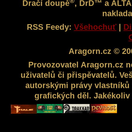
®
Dračí doupě
, DrD™ a ALT
naklada
RSS Feedy:
Všehochuť
|
Di
Aragorn.cz © 20
Provozovatel Aragorn.cz n
uživatelů či přispěvatelů. V
autorskými právy vlastníků 
grafických děl. Jakékoli