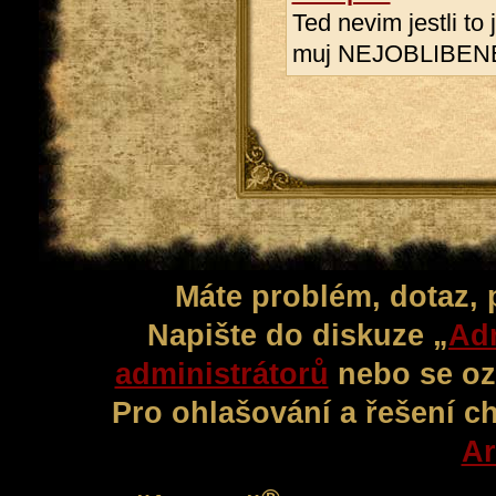
Ted nevim jestli to j
muj NEJOBLIBENE
Máte problém, dotaz,
Napište do diskuze „
Adm
administrátorů
nebo se oz
Pro ohlašování a řešení c
Ar