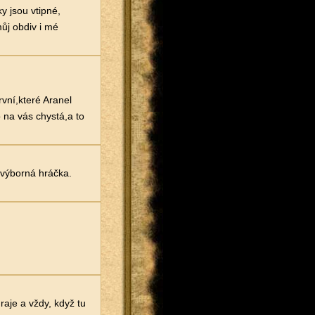
y jsou vtipné,
ůj obdiv i mé
vní,které Aranel
 na vás chystá,a to
, výborná hráčka.
aje a vždy, když tu