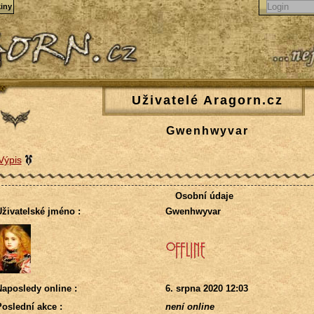
iny
Uživatelé Aragorn.cz
Gwenhwyvar
Výpis
Osobní údaje
živatelské jméno :
Gwenhwyvar
aposledy online :
6. srpna 2020 12:03
oslední akce :
není online