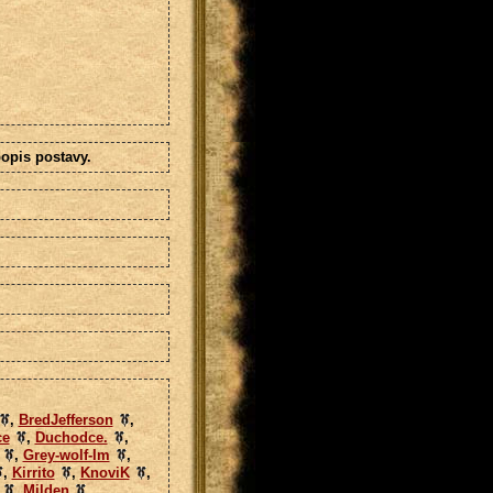
opis postavy.
,
BredJefferson
,
ce
,
Duchodce.
,
,
Grey-wolf-Im
,
,
Kirrito
,
KnoviK
,
,
Milden
,