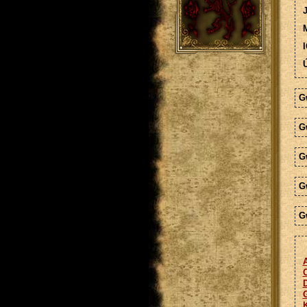
M
I
Ú
G
G
G
G
G
C