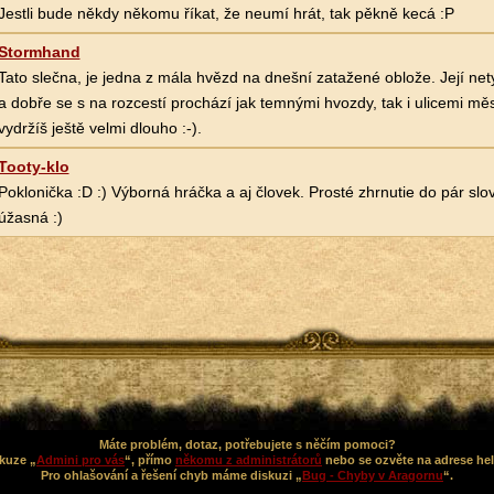
Jestli bude někdy někomu říkat, že neumí hrát, tak pěkně kecá :P
Stormhand
Tato slečna, je jedna z mála hvězd na dnešní zatažené oblože. Její nety
a dobře se s na rozcestí prochází jak temnými hvozdy, tak i ulicemi mě
vydržíš ještě velmi dlouho :-).
Tooty-klo
Poklonička :D :) Výborná hráčka a aj človek. Prosté zhrnutie do pár slov
úžasná :)
Máte problém, dotaz, potřebujete s něčím pomoci?
kuze „
Admini pro vás
“, přímo
někomu z administrátorů
nebo se ozvěte na adrese he
Pro ohlašování a řešení chyb máme diskuzi „
Bug - Chyby v Aragornu
“.