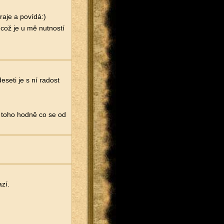
raje a povídá:)
což je u mě nutností
seti je s ní radost
e toho hodně co se od
zí.