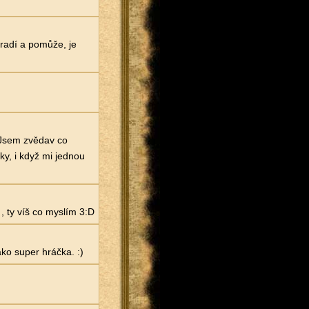
oradí a pomůže, je
 Jsem zvědav co
ky, i když mi jednou
, ty víš co myslím 3:D
ako super hráčka. :)