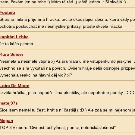
jsem, čekám jen na tebe :) Mám tě rád :) ještě jednou : Si skvělá :)
Foxtera
Strašně milá a příjemná hráčka, určitě okouzlující slečna, která vždy p
ochotna poslouchat mé nesmyslné příkazy, prostě skvělá hráčka.
kapitán Lebka
Je to káča pitomá
Kura Suisei
Nesmělá a nesměle vtipná x) Až si uhrála u mě vstupenku do jeskyně.
všechno se s ní vykutálí na povrch. Ovšem hraje delší obstojné přízpěv
vynechala reakci na hlavní děj vid? xP
Loira De Moon
skvělá hráčka, plná nápadů...i na písníčky, ale nepohrdne poníky :DDD 
matej97s
Sice jsem neměl tu čest, hrát s ní častěji ( :D ) Ale zdá se mi nejenom j
Megan
TOP 3 v oboru "Divnost, úchylnost, poníci, notorickáslušnost"