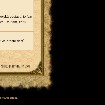
pická postava, je fajn
sta. Doufám, že tu
. Je proste dosť
lp
@
aragorn
.cz
.