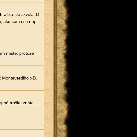
hráčka. Je skvelá :D
á, ako som si o nej
ném místě, protože
 Monteverdiho :-D.
poň trošku znáte...