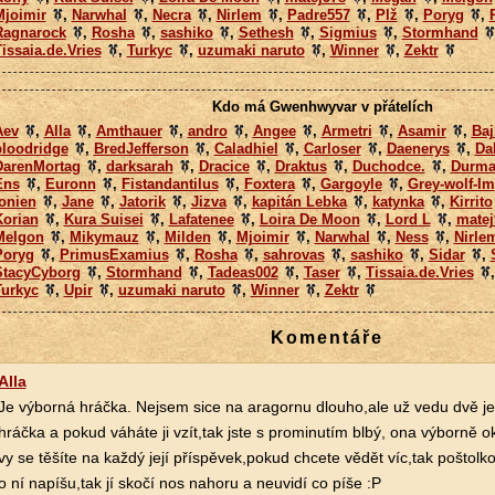
Mjoimir
,
Narwhal
,
Necra
,
Nirlem
,
Padre557
,
Plž
,
Poryg
,
Ragnarock
,
Rosha
,
sashiko
,
Sethesh
,
Sigmius
,
Stormhand
issaia.de.Vries
,
Turkyc
,
uzumaki naruto
,
Winner
,
Zektr
Kdo má Gwenhwyvar v přátelích
Aev
,
Alla
,
Amthauer
,
andro
,
Angee
,
Armetri
,
Asamir
,
Baj
bloodridge
,
BredJefferson
,
Caladhiel
,
Carloser
,
Daenerys
,
Da
DarenMortag
,
darksarah
,
Dracice
,
Draktus
,
Duchodce.
,
Durm
Ens
,
Euronn
,
Fistandantilus
,
Foxtera
,
Gargoyle
,
Grey-wolf-Im
onien
,
Jane
,
Jatorik
,
Jizva
,
kapitán Lebka
,
katynka
,
Kirrito
Korian
,
Kura Suisei
,
Lafatenee
,
Loira De Moon
,
Lord L
,
matej
Melgon
,
Mikymauz
,
Milden
,
Mjoimir
,
Narwhal
,
Ness
,
Nirle
Poryg
,
PrimusExamius
,
Rosha
,
sahrovas
,
sashiko
,
Sidar
,
StacyCyborg
,
Stormhand
,
Tadeas002
,
Taser
,
Tissaia.de.Vries
Turkyc
,
Upir
,
uzumaki naruto
,
Winner
,
Zektr
Komentáře
Alla
Je výborná hráčka. Nejsem sice na aragornu dlouho,ale už vedu dvě je
hráčka a pokud váháte ji vzít,tak jste s prominutím blbý, ona výborně 
vy se těšíte na každý její příspěvek,pokud chcete vědět víc,tak poštolko
o ní napíšu,tak jí skočí nos nahoru a neuvidí co píše :P