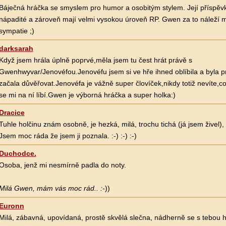
Báječná hráčka se smyslem pro humor a osobitým stylem. Její příspěvk
nápadité a zároveň mají velmi vysokou úroveň RP. Gwen za to náleží m
sympatie ;)
darksarah
Když jsem hrála úplně poprvé,měla jsem tu čest hrát právě s
Gwenhwyvar/Jenovéfou.Jenovéfu jsem si ve hře ihned oblíbila a byla pr
začala důvěřovat.Jenovéfa je vážně super človíček,nikdy totiž nevíte,co
se mi na ní líbí.Gwen je výborná hráčka a super holka:)
Dracice
Tuhle holčinu znám osobně, je hezká, milá, trochu tichá (já jsem živel)
Jsem moc ráda že jsem ji poznala. :-) :-) :-)
Duchodce.
Osoba, jenž mi nesmírně padla do noty.
Milá Gwen, mám vás moc rád.. :-
))
Euronn
Milá, zábavná, upovídaná, prostě skvělá slečna, nádherně se s tebou hr