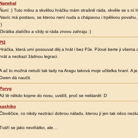
Narwhal
Ňuní :) Tuto milou a skvělou hráčku mám strašně ráda, skvěle se s ní h
Navíc má postavu, se kterou není nuda a chápavou i trpělivou povahu, 
:)
Zkrátka zlatíčko a vždy si ráda znovu zahraju :)
Plž
Hráčka, která umí posouvat děj a hrát i bez PJe. PJové berte ji všema de
hrát a nezkazí žádnou legraci.
A ač to možná netuší tak tady na Aragu taková moje učitelka hraní. A j
Gwen dá naučit.
Poryg
Až tě někdo kopne do nosu, uvidíš, proč se neklanět :D
sashiko
Člověčice, co nikdy neztrácí dobrou náladu, kterou jí jen tak něco nezka
Tváří se jako neviňátko, ale....