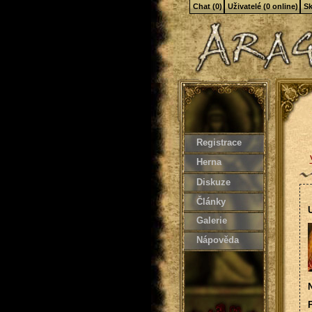
Chat (0)
Uživatelé (0 online)
Sk
Registrace
Herna
Diskuze
Články
U
Galerie
Nápověda
N
P