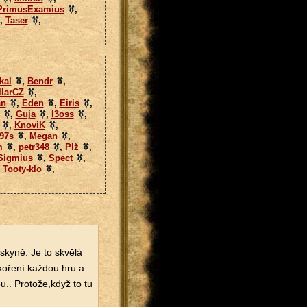
PrimusExamius
,
,
Taser
,
kal
,
Bendr
,
llarCZ
,
an
,
Eden
,
Eiris
,
,
Guja
,
I3oss
,
,
KnoviK
,
97s
,
Megan
,
m
,
petr348
,
Plž
,
Sigmius
,
Spect
,
,
Tooty-klo
,
skyně. Je to skvělá
okoření každou hru a
u.. Protože,když to tu