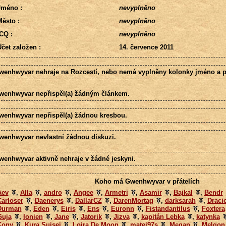
Jméno :
nevyplněno
ěsto :
nevyplněno
CQ :
nevyplněno
čet založen :
14. července 2011
wenhwyvar nehraje na Rozcestí, nebo nemá vyplněny kolonky jméno a p
wenhwyvar nepřispěl(a) žádným článkem.
wenhwyvar nepřispěl(a) žádnou kresbou.
wenhwyvar nevlastní žádnou diskuzi.
wenhwyvar aktivně nehraje v žádné jeskyni.
Koho má Gwenhwyvar v přátelích
Aev
,
Alla
,
andro
,
Angee
,
Armetri
,
Asamir
,
Bajkal
,
Bendr
arloser
,
Daenerys
,
DallarCZ
,
DarenMortag
,
darksarah
,
Draci
Durman
,
Eden
,
Eiris
,
Ens
,
Euronn
,
Fistandantilus
,
Foxtera
Guja
,
Ionien
,
Jane
,
Jatorik
,
Jizva
,
kapitán Lebka
,
katynka
Kony
,
Kura Suisei
,
Loira De Moon
,
matej97s
,
Megan
,
Melgon