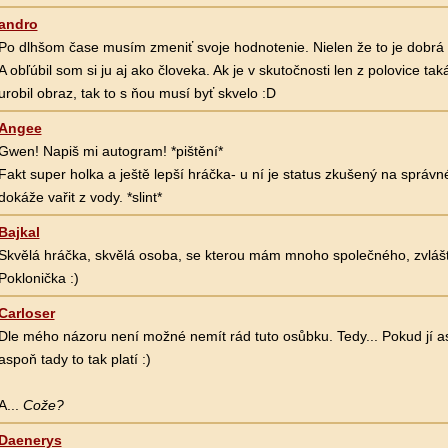
andro
Po dlhšom čase musím zmeniť svoje hodnotenie. Nielen že to je dobrá 
A obľúbil som si ju aj ako človeka. Ak je v skutočnosti len z polovice tak
urobil obraz, tak to s ňou musí byť skvelo :D
Angee
Gwen! Napiš mi autogram! *pištění*
Fakt super holka a ještě lepší hráčka- u ní je status zkušený na správ
dokáže vařit z vody. *slint*
Bajkal
Skvělá hráčka, skvělá osoba, se kterou mám mnoho společného, zvlášť
Poklonička :)
Carloser
Dle mého názoru není možné nemít rád tuto osůbku. Tedy... Pokud jí as
aspoň tady to tak platí :)
A...
Cože?
Daenerys