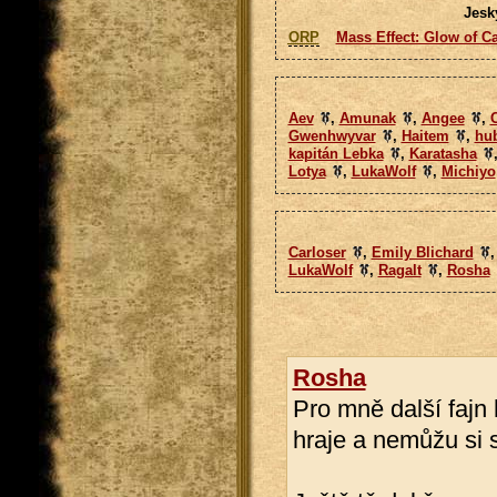
Jesk
ORP
Mass Effect: Glow of C
Aev
,
Amunak
,
Angee
,
C
Gwenhwyvar
,
Haitem
,
hu
kapitán Lebka
,
Karatasha
Lotya
,
LukaWolf
,
Michiyo
Carloser
,
Emily Blichard
LukaWolf
,
Ragalt
,
Rosha
Rosha
Pro mně další fajn
hraje a nemůžu si s