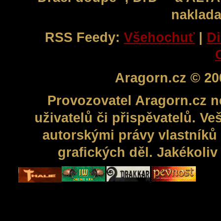
naklada
RSS Feedy:
Všehochuť
|
Di
Aragorn.cz © 20
Provozovatel Aragorn.cz n
uživatelů či přispěvatelů. V
autorskými právy vlastníků 
grafických děl. Jakékoli