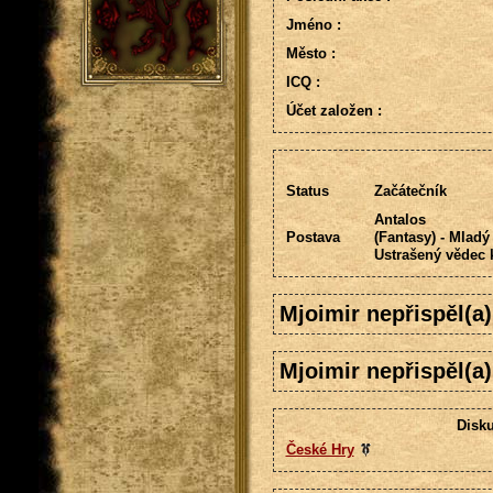
Jméno :
Město :
ICQ :
Účet založen :
Status
Začátečník
Antalos
Postava
(Fantasy) - Mladý
Ustrašený vědec k
Mjoimir nepřispěl(a
Mjoimir nepřispěl(a
Disku
České Hry