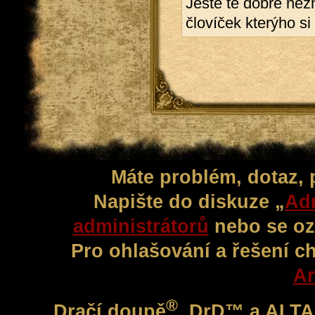
Ještě tě dobře nezná
človíček kterýho si 
Máte problém, dotaz,
Napište do diskuze „
Adm
administrátorů
nebo se oz
Pro ohlašování a řešení c
Ar
®
Dračí doupě
, DrD™ a ALT