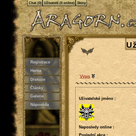
Chat (0)
Uživatelé (0 online)
Skiny
Už
Registrace
Herna
Výpis
Diskuze
Články
Galerie
Uživatelské jméno :
Nápověda
Naposledy online :
Poslední akce :