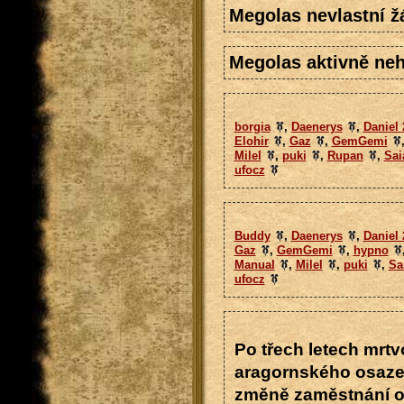
Megolas nevlastní ž
Megolas aktivně neh
borgia
,
Daenerys
,
Daniel 
Elohir
,
Gaz
,
GemGemi
Milel
,
puki
,
Rupan
,
Sai
ufocz
Buddy
,
Daenerys
,
Daniel 
Gaz
,
GemGemi
,
hypno
Manual
,
Milel
,
puki
,
Sa
ufocz
Po třech letech mrtv
aragornského osazen
změně zaměstnání opě