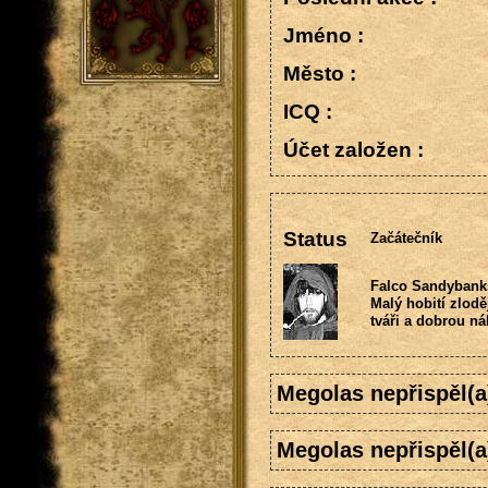
Jméno :
Město :
ICQ :
Účet založen :
Status
Začátečník
Falco Sandybank
Malý hobití zlod
tváři a dobrou ná
Megolas nepřispěl(
Megolas nepřispěl(a