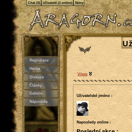
Chat (0)
Uživatelé (2 online)
Skiny
Už
Registrace
Herna
Výpis
Diskuze
Články
Galerie
Uživatelské jméno :
Nápověda
Naposledy online :
Poslední akce :