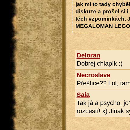
jak mi to tady chyběl
diskuze a prošel si i
těch vzpomínkách. J
MEGALOMAN LEGOLAS 
Deloran
Dobrej chlapík :)
Necroslave
Přeštice?? Lol, ta
Saia
Tak já a psycho, jo
rozcestí! x) Jinak s