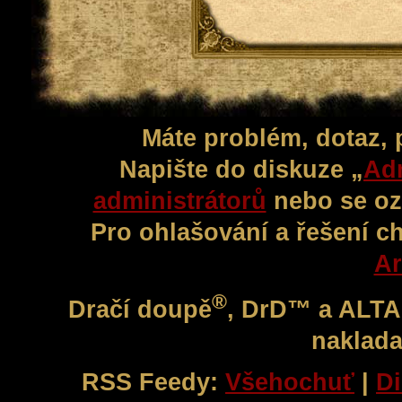
Máte problém, dotaz,
Napište do diskuze „
Adm
administrátorů
nebo se oz
Pro ohlašování a řešení c
Ar
®
Dračí doupě
, DrD™ a ALT
naklada
RSS Feedy:
Všehochuť
|
Di