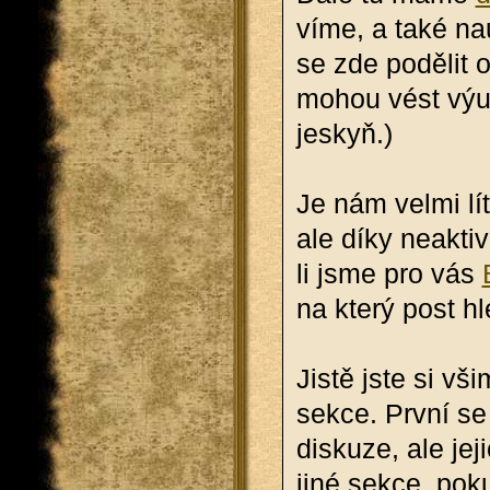
víme, a také na­
se zde po­dě­lit o
mohou vést vý­u­k
jeskyň.)
Je nám velmi lít
ale díky ne­ak­ti­
li jsme pro vás
na který post hle
Jistě jste si vši
sekce. První se 
dis­ku­ze, ale je­
jiné sekce, poku