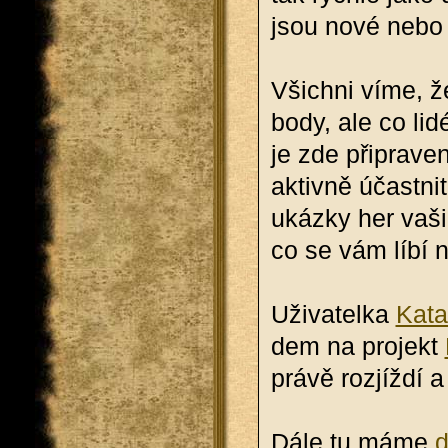
jsou nové nebo již
Všich­ni víme, ž
body, ale co lidé
je zde při­pra­ve
ak­tiv­ně účast­ni
ukáz­ky her va­šic
co se vám líbí ne
Uži­va­tel­ka
Ka­ta
dem na pro­jekt
právě roz­jíž­dí 
Dále tu máme
d