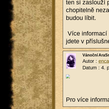
ten si za­slou­ží
cho­pi­tel­ně ne­
budou líbit.
Více in­for­ma­cí 
jde­te v pří­sluš­
Vánoční AraSr
Autor :
enca
Datum : 4. 
Pro více in­for­ma