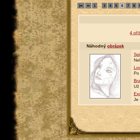
|⇐
⇐
1
...
3
4
5
6
7
8
4 oří
Náhodný
obrázek
Spi
Neb
Lo
Po 
Bra
Už 
Exo
Je 