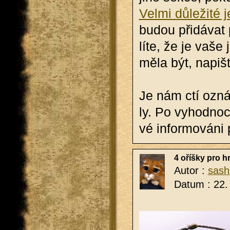
Velmi dů­le­ži­té j
budou při­dá­vat 
lí­te, že je vaše j
měla být, na­piš­
Je nám ctí ozná­
ly. Po vy­hod­no­c
vé in­for­mo­vá­ni 
4 oříšky pro h
Autor :
sash
Datum : 22.