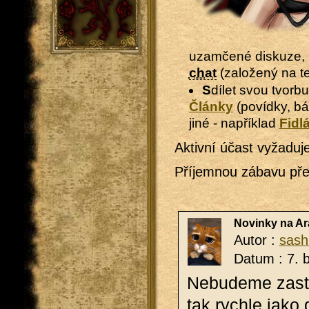
uzamčené diskuze, i
chat
(založený na t
Sdílet svou tvorb
Články
(povídky, bá
jiné - například
Fidl
Aktivní účast vyžaduj
Příjemnou zábavu pře
Novinky na A
Autor :
sash
Datum : 7. 
Ne­bu­de­me za­st
tak rych­le jako 