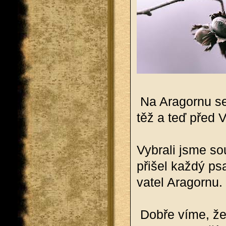
Na Ara­gor­nu se 
těž a teď před V
Vy­bra­li jsme sou
při­šel každý psa
va­tel Ara­gor­nu.
Dobře víme, že 