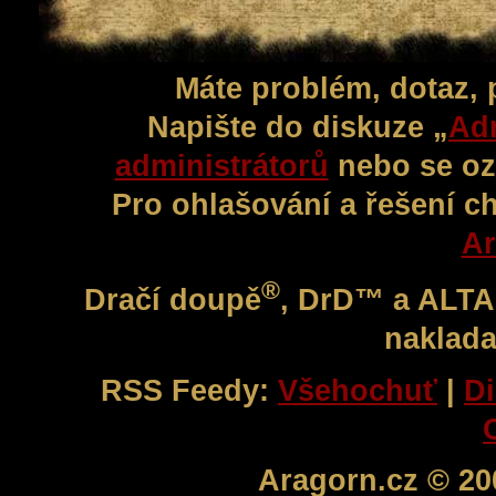
Máte problém, dotaz,
Napište do diskuze „
Adm
administrátorů
nebo se oz
Pro ohlašování a řešení c
Ar
®
Dračí doupě
, DrD™ a ALT
naklada
RSS Feedy:
Všehochuť
|
Di
Aragorn.cz © 20