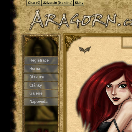
Chat (0)
Uživatelé (0 online)
Skiny
Registrace
Herna
Diskuze
Články
Galerie
Nápověda