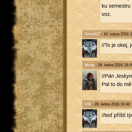
ku se­mest­ru 
voz.
Triss027
- 16. srpna 2016 
//To je okej, 
Mrog
- 29. ledna 2016 18:0
//
Pán Jes­ky­
Pal to do mě,
Vlk
- 29. ledna 2016 16:40
//teď příští 