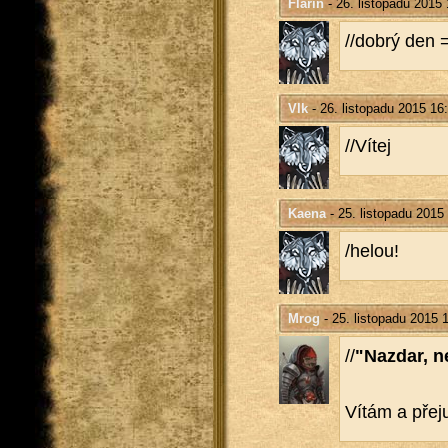
Flarin
- 26. listopadu 2015 
//dobrý den 
Vlk
- 26. listopadu 2015 16
//Vítej
Kaena
- 25. listopadu 2015
/helou!
Mrog
- 25. listopadu 2015 
//
"Na­zdar, n
Vítám a přeju