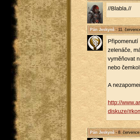
//Bla­b­la.//
Pán Jeskyně
- 11. červenc
Při­po­me­nu­t
ze­le­ná­če, m
vyměňovat ná­z
nebo čem­ko­l
A ne­za­po­meň
http://​www.​
diskuze/#​ko
Pán Jeskyně
- 8. července