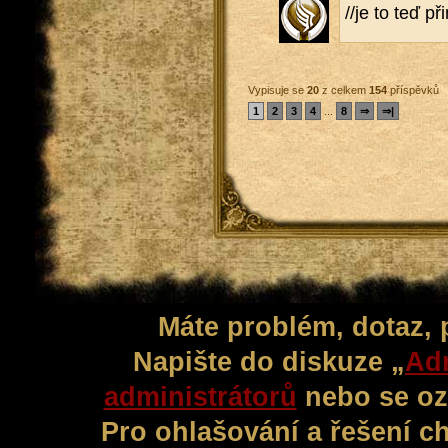
//je to teď př
Vypisuje se
20
z celkem
154
příspěvků
1
2
3
4
...
8
⇒
⇒|
Máte problém, dotaz,
Napište do diskuze „
Adm
administrátorů
nebo se oz
Pro ohlašování a řešení c