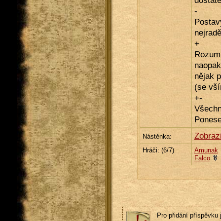
dostate
-
Postavy
nejraděj
+
Rozumn
naopak
nějak p
(se vší
+-
Všechn
Ponese
Zobraz
Nástěnka:
Hráči: (
6
/7)
Amunak
Falco
Pro přidání příspěvku 