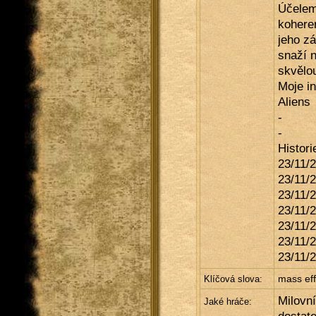
Účelem 
koheren
jeho zá
snaží n
skvělou
Moje in
Aliens
-
-
Histori
23/11/2
23/11/
23/11/
23/11/
23/11/
23/11/2
23/11/2
mass eff
Klíčová slova:
Milovní
Jaké hráče: