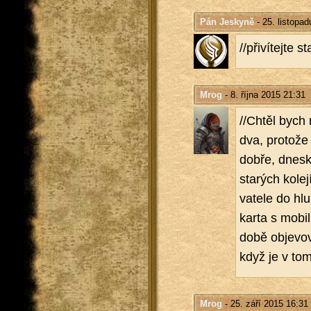
Pán Jeskyně
- 25. listopa
//při­ví­tej­te
Mrog
- 8. října 2015 21:31
//Chtěl bych na
dva, pro­to­že
dobře, dneska 
sta­rých ko­le­j
va­te­le do hl
karta s mo­bil
době ob­je­vo­v
když je v tom 
Mrog
- 25. září 2015 16:31