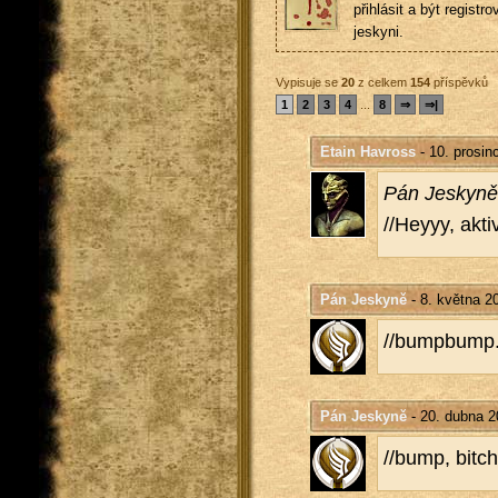
přihlásit a být registro
jeskyni.
Vypisuje se
20
z celkem
154
příspěvků
1
2
3
4
...
8
⇒
⇒|
Etain Havross
- 10. prosin
Pán Jes­ky­ně
//Heyyy, ak­ti­v
Pán Jeskyně
- 8. května 2
//bum­pbump
Pán Jeskyně
- 20. dubna 2
//bump, bit­ch