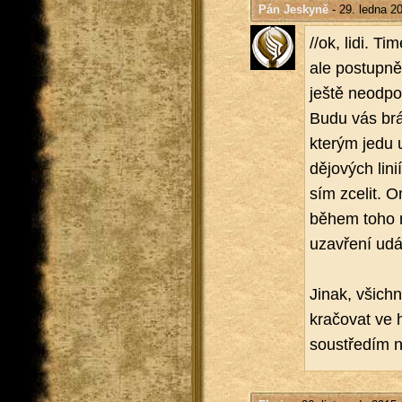
Pán Jeskyně
- 29. ledna 2
//ok, lidi. Ti
ale po­stup­ně
ještě ne­od­po
Budu vás brát
kte­rým jedu u
dě­jo­vých lin
sím zce­lit. O
během toho mů
uza­vře­ní udá­
Jinak, všich­n
kra­čo­vat ve
sou­stře­dím n