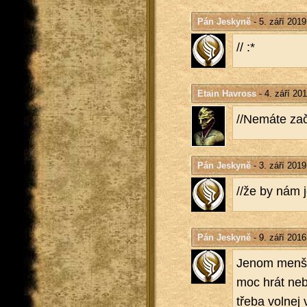
Pán Jeskyně
- 5. září 2019
// :*
Etain Havross
- 4. září 20
//Ne­má­te zač.
Pán Jeskyně
- 3. září 2019
//že by nám je
Pán Jeskyně
- 9. září 2016
Jenom menší ofi
moc hrát ne­b
třeba vol­nej 