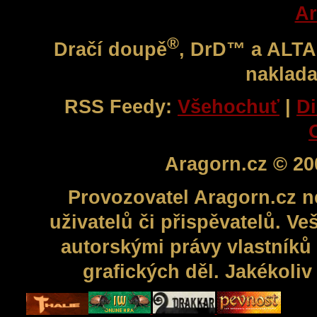
Ar
®
Dračí doupě
, DrD™ a ALT
naklada
RSS Feedy:
Všehochuť
|
Di
Aragorn.cz © 20
Provozovatel Aragorn.cz n
uživatelů či přispěvatelů. V
autorskými právy vlastníků 
grafických děl. Jakékoli