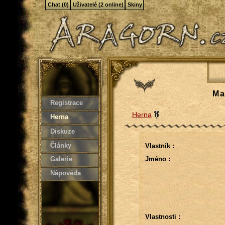
Chat (0)
Uživatelé (2 online)
Skiny
Ma
Registrace
Herna
Herna
Diskuze
Články
Vlastník :
Galerie
Jméno :
Nápověda
Vlastnosti :