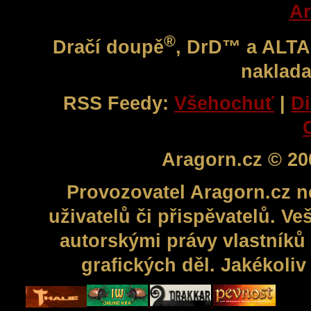
Ar
®
Dračí doupě
, DrD™ a ALT
naklada
RSS Feedy:
Všehochuť
|
Di
Aragorn.cz © 20
Provozovatel Aragorn.cz n
uživatelů či přispěvatelů. V
autorskými právy vlastníků 
grafických děl. Jakékoli