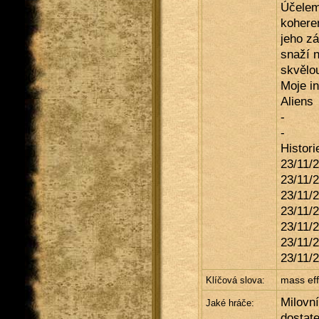
Účelem 
koheren
jeho zá
snaží n
skvělou
Moje in
Aliens
-
-
Histori
23/11/2
23/11/
23/11/
23/11/
23/11/
23/11/2
23/11/2
mass eff
Klíčová slova:
Milovní
Jaké hráče:
dostate