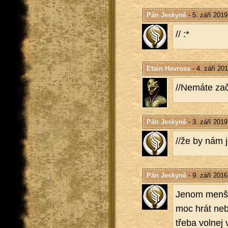
Pán Jeskyně
- 5. září 2019
// :*
Etain Havross
- 4. září 20
//Ne­má­te zač.
Pán Jeskyně
- 3. září 2019
//že by nám je
Pán Jeskyně
- 9. září 2016
Jenom menší ofi
moc hrát ne­b
třeba vol­nej 