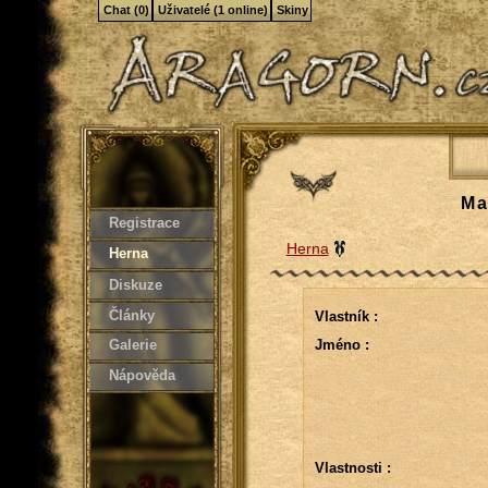
Chat (0)
Uživatelé (1 online)
Skiny
Ma
Registrace
Herna
Herna
Diskuze
Články
Vlastník :
Galerie
Jméno :
Nápověda
Vlastnosti :