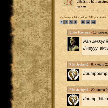
přihlásit a být registro
jeskyni.
Vypisuje se
20
z celkem
154
příspěvků
1
2
3
4
...
8
⇒
⇒|
Etain Havross
- 10. prosin
Pán Jes­ky­ně
//Heyyy, ak­ti­v
Pán Jeskyně
- 8. května 2
//bum­pbump
Pán Jeskyně
- 20. dubna 2
//bump, bit­ch