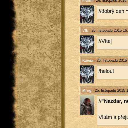
Flarin
- 26. listopadu 2015 
//dobrý den 
Vlk
- 26. listopadu 2015 16
//Vítej
Kaena
- 25. listopadu 2015
/helou!
Mrog
- 25. listopadu 2015 
//
"Na­zdar, n
Vítám a přeju