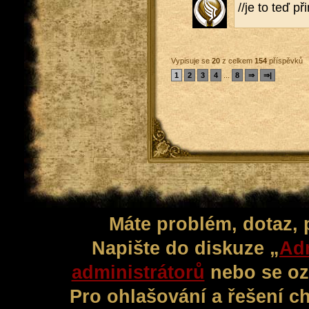
//je to teď př
Vypisuje se
20
z celkem
154
příspěvků
1
2
3
4
...
8
⇒
⇒|
Máte problém, dotaz,
Napište do diskuze „
Adm
administrátorů
nebo se oz
Pro ohlašování a řešení c