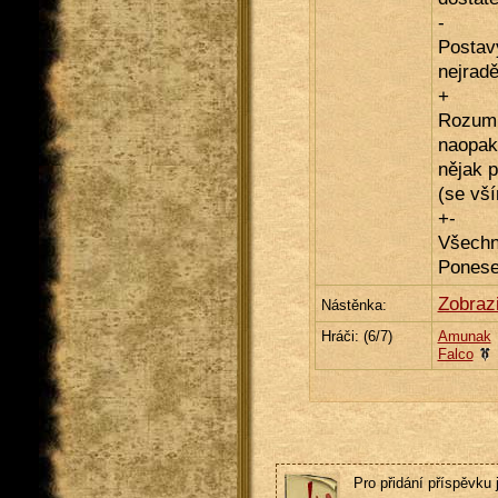
-
Postavy
nejraděj
+
Rozumn
naopak
nějak p
(se vší
+-
Všechn
Ponese
Zobraz
Nástěnka:
Hráči: (
6
/7)
Amunak
Falco
Pro přidání příspěvku 