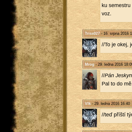
ku se­mest­ru 
voz.
Triss027
- 16. srpna 2016 
//To je okej, 
Mrog
- 29. ledna 2016 18:0
//
Pán Jes­ky­
Pal to do mě,
Vlk
- 29. ledna 2016 16:40
//teď příští 