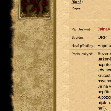
Různé
:
Popis
:
JainaX
Pán Jeskyně:
ORP
Systém:
Přijím
Nové příhlášky:
Soverei
Popis jeskyně:
utržené
nepřít
kdy set
krutos
psychol
Je na v
nepříte
-upozo
nijak n
ne?).