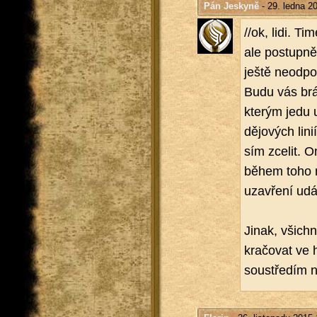
Pán Jeskyně
- 29. ledna 2
//ok, lidi. Ti
ale po­stup­ně
ještě ne­od­po
Budu vás brát
kte­rým jedu u
dě­jo­vých lin
sím zce­lit. O
během toho mů
uza­vře­ní udá­
Jinak, všich­n
kra­čo­vat ve
sou­stře­dím n