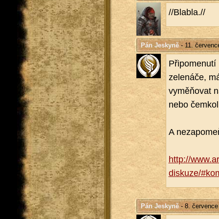
//Bla­b­la.//
Pán Jeskyně
- 11. červenc
Při­po­me­nu­t
ze­le­ná­če, m
vyměňovat ná­z
nebo čem­ko­l
A ne­za­po­meň
http://​www.​
diskuze/#​ko
Pán Jeskyně
- 8. července