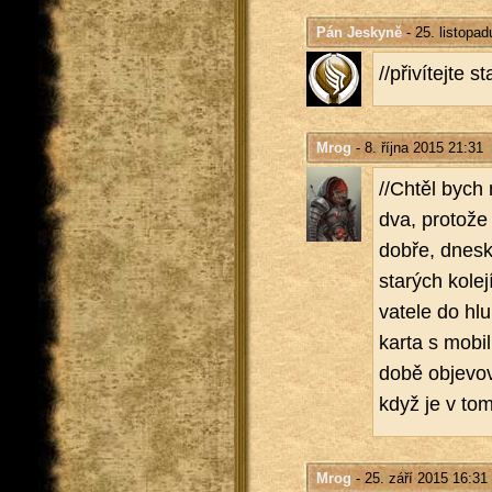
Pán Jeskyně
- 25. listopa
//při­ví­tej­te
Mrog
- 8. října 2015 21:31
//Chtěl bych na
dva, pro­to­že
dobře, dneska 
sta­rých ko­le­j
va­te­le do hl
karta s mo­bil
době ob­je­vo­v
když je v tom 
Mrog
- 25. září 2015 16:31