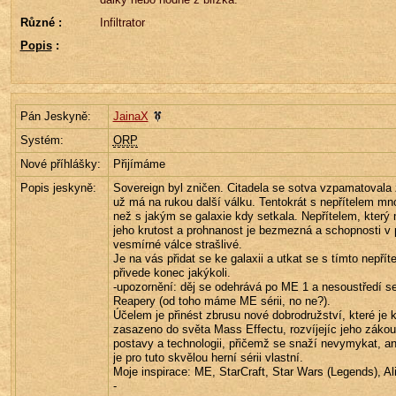
Různé :
Infiltrator
Popis
:
Pán Jeskyně:
JainaX
Systém:
ORP
Nové příhlášky:
Přijímáme
Popis jeskyně:
Sovereign byl zničen. Citadela se sotva vzpamatovala 
už má na rukou další válku. Tentokrát s nepřítelem m
než s jakým se galaxie kdy setkala. Nepřítelem, který n
jeho krutost a prohnanost je bezmezná a schopnosti v 
vesmírné válce strašlivé.
Je na vás přidat se ke galaxii a utkat se s tímto nepřít
přivede konec jakýkoli.
-upozornění: děj se odehrává po ME 1 a nesoustředí se
Reapery (od toho máme ME sérii, no ne?).
Účelem je přinést zbrusu nové dobrodružství, které je 
zasazeno do světa Mass Effectu, rozvíjejíc jeho zákoutí
postavy a technologii, přičemž se snaží nevymykat, ani
je pro tuto skvělou herní sérii vlastní.
Moje inspirace: ME, StarCraft, Star Wars (Legends), Al
-