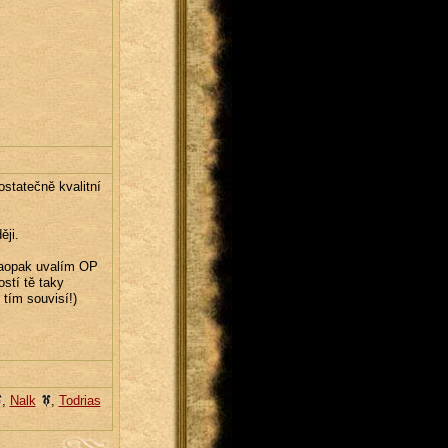
ostatečně kvalitní
ěji.
aopak uvalím OP
stí tě taky
tím souvisí!)
,
Nalk
,
Todrias