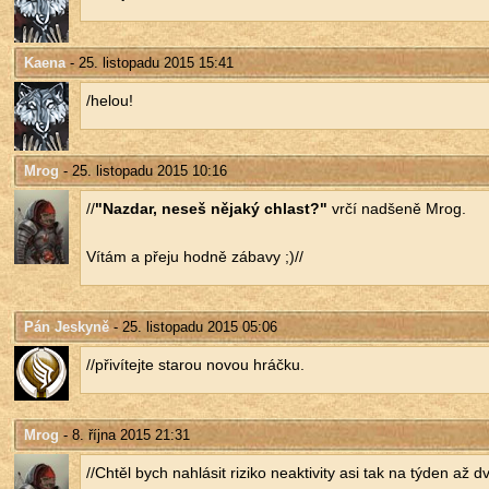
Kaena
- 25. listopadu 2015 15:41
/helou!
Mrog
- 25. listopadu 2015 10:16
//
"Na­zdar, neseš ně­ja­ký chlast?"
vrčí nad­še­ně Mrog.
Vítám a přeju hodně zá­ba­vy ;)//
Pán Jeskyně
- 25. listopadu 2015 05:06
//při­ví­tej­te sta­rou novou hráč­ku.
Mrog
- 8. října 2015 21:31
//Chtěl bych na­hlá­sit ri­zi­ko ne­ak­ti­vi­ty asi tak na týden až d