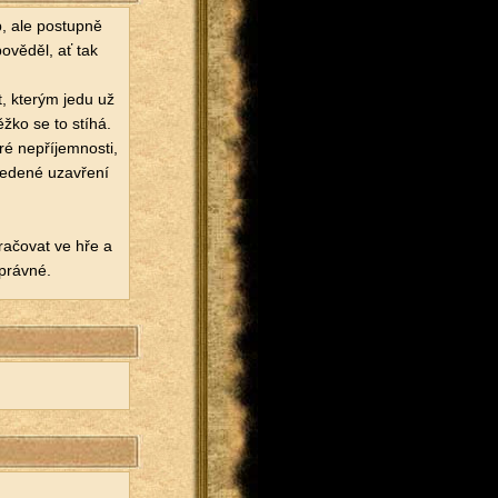
p, ale po­stup­ně
o­vě­děl, ať tak
, kte­rým jedu už
 Těžko se to stíhá.
 ne­pří­jem­nos­ti,
­de­né uza­vře­ní
ra­čo­vat ve hře a
práv­né.