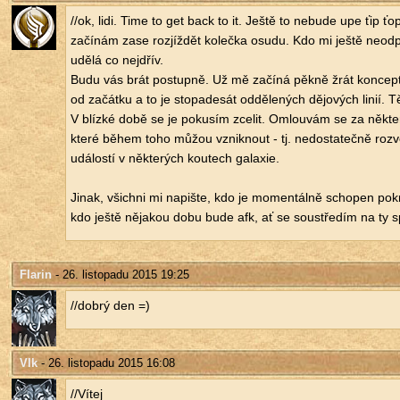
//ok, lidi. Time to get back to it. Ještě to ne­bu­de upe ťip ťo
za­čí­nám zase roz­jíž­dět ko­leč­ka osudu. Kdo mi ještě ne­od­p
udělá co nejdřív.
Budu vás brát po­stup­ně. Už mě za­čí­ná pěkně žrát kon­cept
od za­čát­ku a to je sto­pa­de­sát od­dě­le­ných dě­jo­vých linií.
V blíz­ké době se je po­ku­sím zce­lit. Omlou­vám se za ně­kte­ré
které během toho můžou vznik­nout - tj. ne­do­sta­teč­ně roz­ve
udá­los­tí v ně­kte­rých kou­tech ga­la­xie.
Jinak, všich­ni mi na­piš­te, kdo je mo­men­tál­ně scho­pen po­k
kdo ještě ně­ja­kou dobu bude afk, ať se sou­stře­dím na ty s
Flarin
- 26. listopadu 2015 19:25
//dobrý den =)
Vlk
- 26. listopadu 2015 16:08
//Vítej