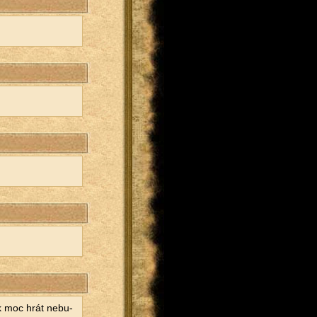
jak moc hrát ne­bu­