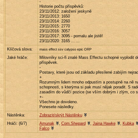
-
Historie počtu příspěvků:
23/11/2012: založení jeskyně
23/11/2013: 1650
23/11/2014: 2260
23/11/2015: 2770
23/11/2016: 3057
23/11/2017: 3095 - pomalu ale jistě!
23/11/2020: 3165 ... ...
Klíčová slova:
mass effect ssv calypso epic ORP
Jaké hráče:
Milovníky sci-fi znalé Mass Effectu schopné vyplodit d
příspěvek.
-
Postavy, které jsou od základu přesílené zabíjím nejrad
+
Rozumným lidem mnoho odpustím a postupně na ně n
schopnosti, s kterýma si pak musí nějak poradit. S rado
zasadím do vůdčí pozice (se vším dobrým i zlým, co s 
+-
Všechno je dovoleno.
Ponesete následky.
Nástěnka:
Zobrazit/skrýt Nástěnku
Hráči: (
6
/7)
Amunak
,
Com.Shepard
,
Jaina Hawke
,
Kubka
Falco