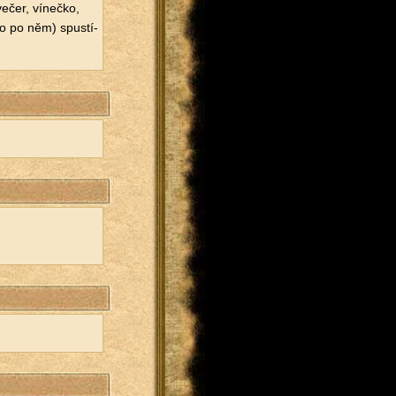
ečer, ví­neč­ko,
­ho po něm) spus­tí­