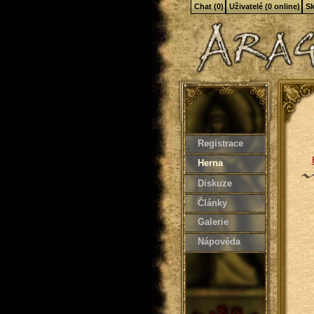
Chat (0)
Uživatelé (0 online)
Sk
Registrace
Herna
Diskuze
Články
Galerie
Nápověda