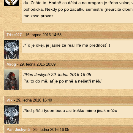
du. Znáte to. Hodně co dělat a na ara­gorn je třeba vol­nej v
po­ho­dič­ka. Někdy po po za­čát­ku se­mest­ru (ne­u­r­či­tě dlou
me zase pro­voz.
Triss027
- 16. srpna 2016 14:58
//To je okej, je jasné že real life má pred­nosť :)
Mrog
- 29. ledna 2016 18:09
//
Pán Jes­ky­ně 29. ledna 2016 16:05
Pal to do mě, ať je po mně a ne­šet­ři mě!//
Vlk
- 29. ledna 2016 16:40
//teď příští týden budu asi troš­ku mimo jinak můžu
Pán Jeskyně
- 29. ledna 2016 16:05