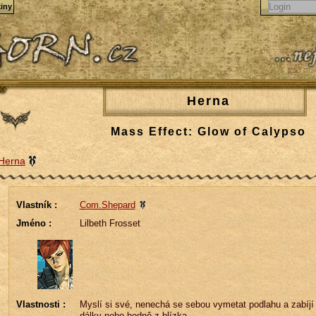
iny
Herna
Mass Effect: Glow of Calypso
Herna
Vlastník :
Com.Shepard
Jméno :
Lilbeth Frosset
Vlastnosti :
Myslí si své, nenechá se sebou vymetat podlahu a zabíjí
dálky nebo hodně z blízka.