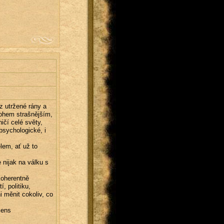
z utržené rány a
nohem strašnějším,
ičí celé světy,
psychologické, i
elem, ať už to
 nijak na válku s
koherentně
, politiku,
 měnit cokoliv, co
iens