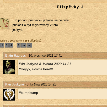
Příspěvky ⇓
Pro přidání příspěvku je třeba se nejprve
přihlásit a být registrovaný v této
jeskyni.
isuje se
20
z celkem
154
příspěvků
2
3
4
...
8
⇒
⇒|
Etain Havross
- 10. prosince 2021 17:41
Pán Jes­ky­ně 8. květ­na 2020 14:21
//Heyyy, ak­ti­vi­ta here!!!
Pán Jeskyně
- 8. května 2020 14:21
//bum­pbump.