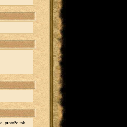
va, pro­to­že tak