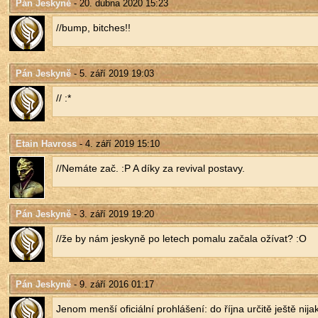
Pán Jeskyně
- 20. dubna 2020 15:23
//bump, bit­ches!!
Pán Jeskyně
- 5. září 2019 19:03
// :*
Etain Havross
- 4. září 2019 15:10
//Ne­má­te zač. :P A díky za re­vi­val po­sta­vy.
Pán Jeskyně
- 3. září 2019 19:20
//že by nám jes­ky­ně po le­tech po­ma­lu za­ča­la oží­vat? :O
Pán Jeskyně
- 9. září 2016 01:17
Jenom menší ofi­ci­ál­ní pro­hlá­še­ní: do října ur­či­tě ještě ni