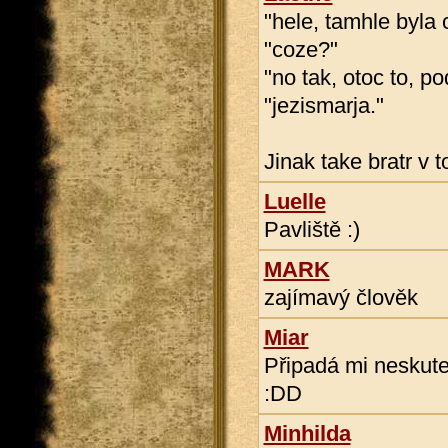
"hele, tamhle byla 
"coze?"
"no tak, otoc to, p
"jezismarja."
Jinak take bratr v 
Luelle
Pavliště :)
MARK
zajímavý člověk
Miar
Připadá mi neskuteč
:DD
Minhilda