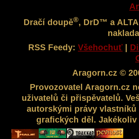
Ar
®
Dračí doupě
, DrD™ a ALT
naklada
RSS Feedy:
Všehochuť
|
Di
Aragorn.cz © 20
Provozovatel Aragorn.cz n
uživatelů či přispěvatelů. V
autorskými právy vlastníků 
grafických děl. Jakékoli