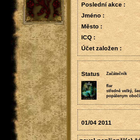
Poslední akce :
Jméno :
Město :
ICQ :
Účet založen :
Status
Začátečník
flar
středně velký, še
popálenym obočím
01/04 2011