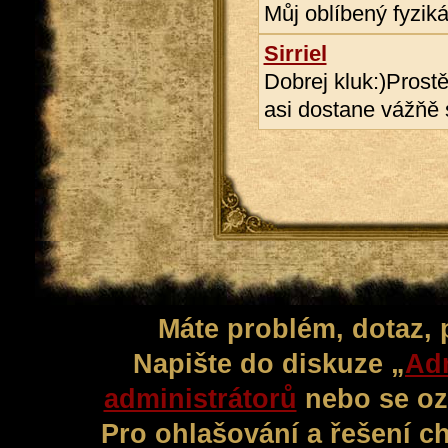
Můj oblíbený fyzikář
Sirriel
Dobrej kluk:)Pros
asi dostane vážňě
Máte problém, dotaz,
Napište do diskuze „
Adm
administrátorů
nebo se oz
Pro ohlašování a řešení c