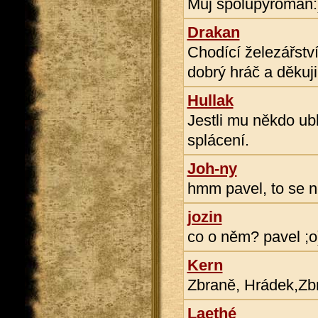
Muj spolupyroman:
Drakan
Chodící železářství
dobrý hráč a děkuji
Hullak
Jestli mu někdo ubl
splácení.
Joh-ny
hmm pavel, to se n
jozin
co o něm? pavel ;o
Kern
Zbraně, Hrádek,Zbr
Laethé