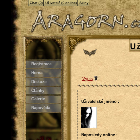
Chat (0)
Uživatelé (0 online)
Skiny
Už
Registrace
Herna
Výpis
Diskuze
Články
Galerie
Uživatelské jméno :
Nápověda
Naposledy online :