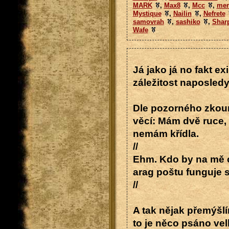
MARK
,
Max8
,
Mcc
,
men
Mystique
,
Nailin
,
Nefrete
samovrah
,
sashiko
,
Shar
Wafe
Já jako já no fakt ex
záležitost naposledy
Dle pozorného zkoumá
věcí: Mám dvě ruce, d
nemám křídla.
//
Ehm. Kdo by na mě c
arag poštu funguje s
//
A tak nějak přemýšl
to je něco psáno ve