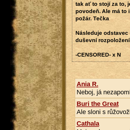
tak ať to stojí za to
povodeň. Ale má to 
požár. Tečka
Následuje odstavec 
duševní rozpoložen
-CENSORED- x N
Ania R.
Neboj, já nezapomín
Buri the Great
Ale sloni s růžovo
Cathala