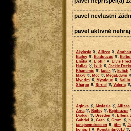
pavel nepřispěl(a) 
pavel nevlastní žádn
pavel aktivně nehraj
Akylasia
,
Allizea
,
Amthau
Bailey
,
Bejdouzus
,
Belbo
Eliška
,
Elohir
,
Elvis Precl
Hullak
,
ixiik
,
Jackie Deck
Khanemis
,
kucik
,
kulich
Max8
,
Mcc
,
MegaEdwin
Mydrim
,
Mystique
,
Nailin
Sharpe
,
Sirriel
,
Valeria
Aginka
,
Akylasia
,
Allizea
Arna
,
Bailey
,
Bejdouzus
Drakan
,
Dresden
,
Ellena 
Gabriel
,
Gran
,
Grom
,
h
janejsemdresden
,
jilm
,
J
konoprt
,
Konstantin0013