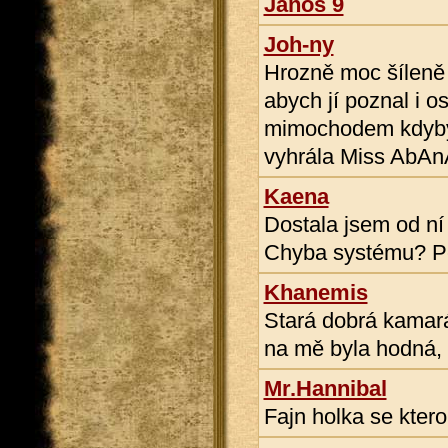
Janos 9
Joh-ny
Hrozně moc šíleně 
abych jí poznal i o
mimochodem kdybyc
vyhrála Miss AbAnA
Kaena
Dostala jsem od ní
Chyba systému? P
Khanemis
Stará dobrá kamar
na mě byla hodná, 
Mr.Hannibal
Fajn holka se ktero