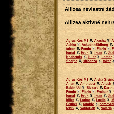
Allizea nevlastní žá
Allizea aktivně nehr
Agrus Kos M1
,
Akasha
,
A
Ashka
,
AskadrinSidlong
,
fairon
,
Fenda
,
Flarin
,
F
hartal
,
Hrun
,
Ireas
,
Jac
Khanemis
,
killer
,
Lothar
Sharpe
,
sirhonza
,
toker
Agrus Kos M1
,
Aisha Sivin
Alian
,
Amthauer
,
Anach
Babin Úd
,
Bizzare
,
Darth
Fenda
,
Flarin
,
Fraiser
,
hartal
,
Hrun
,
Ireas
,
Jac
killer
,
Lothar
,
Luelle
,
M
Gruber
,
rambic
,
samovra
tekkk
,
Valdorian
,
Valeria