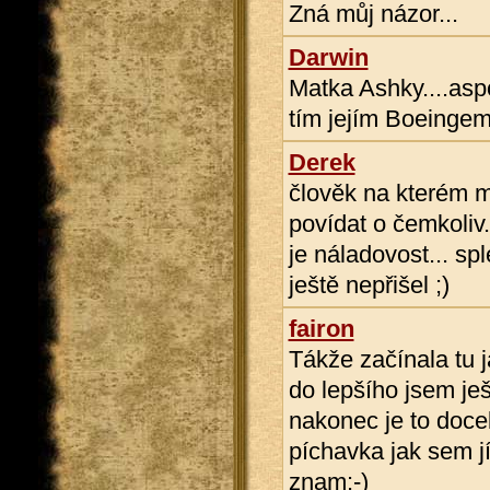
Zná můj názor...
Darwin
Matka Ashky....asp
tím jejím Boeingem
Derek
člověk na kterém m
povídat o čemkoliv.
je náladovost... sp
ještě nepřišel ;)
fairon
Tákže začínala tu j
do lepšího jsem ješ
nakonec je to docel
píchavka jak sem jí
znam:-)