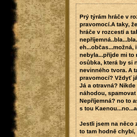
Prý týrám hráče v ro
pravomocí.A taky, ž
hráče v rozcestí a t
nepříjemná..bla...bl
eh...občas...možná, i
nebyla...příjde mi t
osůbka, která by si 
nevinného tvora. A 
pravomocí? Vždyť j
Já a otravná? Nikde 
náhodou, spamovat 
Nepříjemná? no to as
s tou Kaenou...no...
Jestli jsem na něco
to tam hodně chybí, 