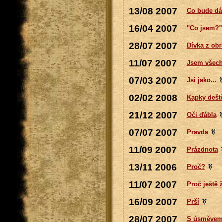
13/08 2007
Co bude dá
16/04 2007
"Co jsem?"
28/07 2007
Dívka z ob
11/07 2007
Jsem všech
07/03 2007
Jsi jako...
02/02 2008
Kapky dešt
21/12 2007
Oči ďábla
07/07 2007
Pravda
11/09 2007
Prázdnota
13/11 2006
Proč?
11/07 2007
Proč ještě ž
16/09 2007
Prší
28/07 2007
S úsměvem 