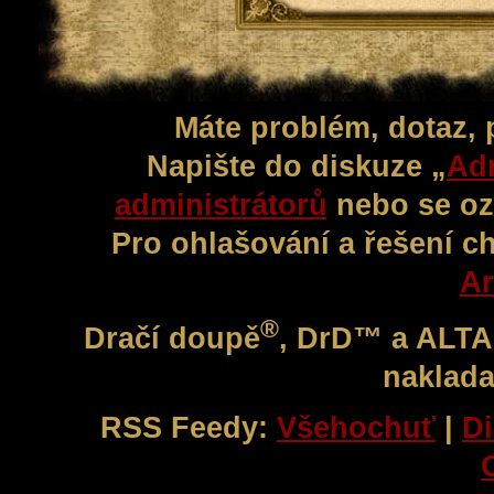
Máte problém, dotaz,
Napište do diskuze „
Adm
administrátorů
nebo se oz
Pro ohlašování a řešení c
Ar
®
Dračí doupě
, DrD™ a ALT
naklada
RSS Feedy:
Všehochuť
|
Di