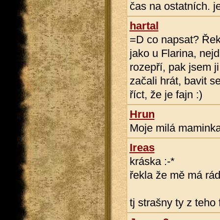
čas na ostatních. j
hartal
=D co napsat? Řek
jako u Flarina, nej
rozepří, pak jsem j
začali hrát, bavit 
říct, že je fajn :)
Hrun
Moje milá mamink
Ireas
kráska :-*
řekla že mě má rád
tj strašny ty z teho