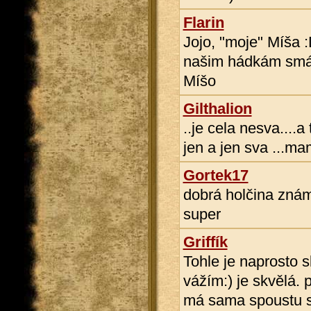
Flarin
Jojo, "moje" Míša :
našim hádkám smál 
Míšo
Gilthalion
..je cela nesva....
jen a jen sva ...mam
Gortek17
dobrá holčina znám 
super
Griffík
Tohle je naprosto s
vážím:) je skvělá. 
má sama spoustu s