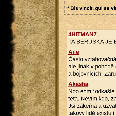
* Bis vincit, qui se vi
4HITMAN7
TA BERUŠKA JE 
Aife
Často vztahovačná,
ale jinak v pohodě
a bojovnicích. Zar
Akasha
Noo ehm *odkašle s
teta. Nevím kdo, za
Jsi zákeřná a užvat
takový lidé existují 