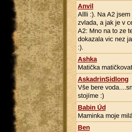
Anvil
Allli :). Na A2 jsem 
zvlada, a jak je v c
A2: Mno na to ze te
dokazala vic nez ja,
:).
Ashka
Matička matičkovat
AskadrinSidlong
Vše bere voda....sm
stojíme :)
Babin Úd
Maminka moje milá
Ben