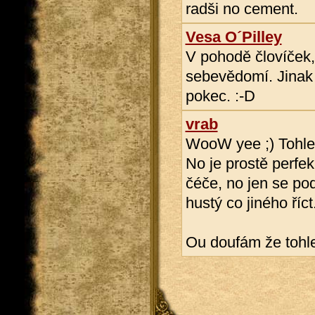
radši no cement.
Vesa O´Pilley
V pohodě človíček,
sebevědomí. Jinak 
pokec. :-D
vrab
WooW yee ;) Tohle j
No je prostě perfekń
čéče, no jen se po
hustý co jiného říc
Ou doufám že tohle 