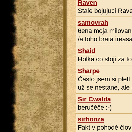
Raven
Stale bojujuci Rav
samovrah
6ena moja milovaná
/a toho brata irea
Shaid
Holka co stoji za to
Sharpe
Často jsem si pletl
už se nestane, ale
Sir Cwalda
beručéče :-)
sirhonza
Fakt v pohodě člo