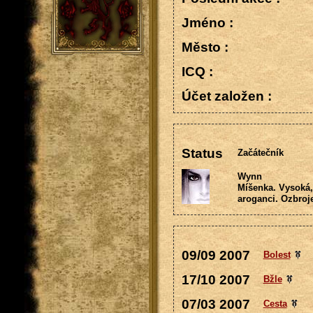
Jméno :
Město :
ICQ :
Účet založen :
Status
Začátečník
Wynn
Míšenka. Vysoká, 
aroganci. Ozbroje
09/09 2007
Bolest
17/10 2007
Bžle
07/03 2007
Cesta