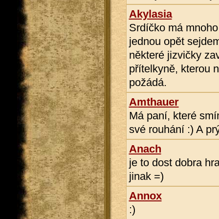
Akylasia
Srdíčko má mnoho j
jednou opět sejde
některé jizvičky za
přítelkyně, kterou
požádá.
Amthauer
Má paní, které smí
své rouhání :) A prý
Anach
je to dost dobra hr
jinak =)
Annox
:)