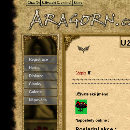
Chat (0)
Uživatelé (1 online)
Skiny
Už
Registrace
Herna
Výpis
Diskuze
Články
Galerie
Uživatelské jméno :
Nápověda
Naposledy online :
Poslední akce :