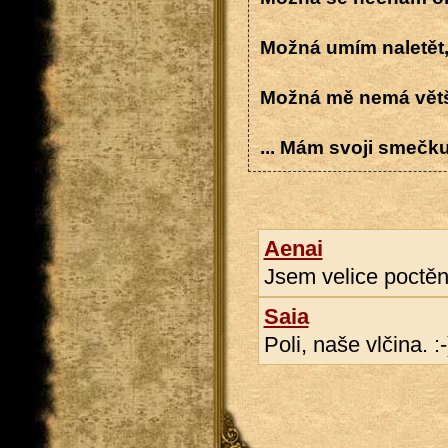
Možná umím naletět, 
Možná mě nemá většin
... Mám svoji smečku
Aenai
Jsem velice poctě
Saia
Poli, naše vlčina. :-