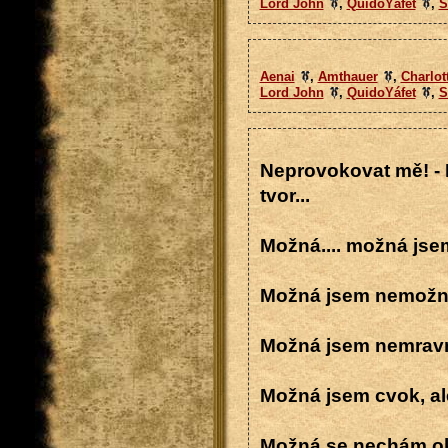
Lord John
,
QuidoYáfet
,
S
Aenai
,
Amthauer
,
Charlot
Lord John
,
QuidoYáfet
,
S
Neprovokovat mě! - 
tvor...
Možná.... možná jsem
Možná jsem nemožná,
Možná jsem nemravná
Možná jsem cvok, ale
Možná se nechám okr