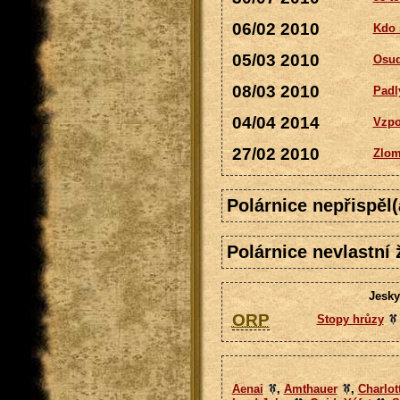
06/02 2010
Kdo 
05/03 2010
Osud
08/03 2010
Padl
04/04 2014
Vzp
27/02 2010
Zlo
Polárnice nepřispěl
Polárnice nevlastní 
Jesky
ORP
Stopy hrůzy
Aenai
,
Amthauer
,
Charlot