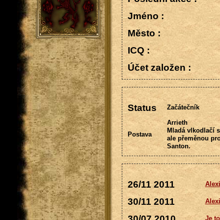
Jméno :
Město :
ICQ :
Účet založen :
Status
Začátečník
Arrieth
Mladá vlkodlačí s
Postava
ale přeměnou pro
Santon.
26/11 2011
Alexi
30/11 2011
Alexi
30/07 2010
Je to