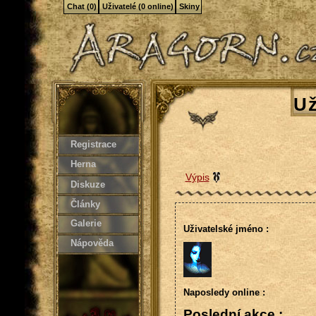
Chat (0)
Uživatelé (0 online)
Skiny
Už
Registrace
Herna
Výpis
Diskuze
Články
Galerie
Uživatelské jméno :
Nápověda
Naposledy online :
Poslední akce :