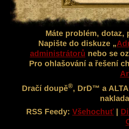
Máte problém, dotaz,
Napište do diskuze „
Adm
administrátorů
nebo se oz
Pro ohlašování a řešení c
Ar
®
Dračí doupě
, DrD™ a ALT
naklada
RSS Feedy:
Všehochuť
|
Di